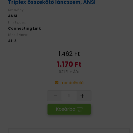
Triplex összekötő láncszem, ANSI
Szabvány:
ANSI
Link Tipusa:
Connecting Link
Lánc Száma:
41-3
1.462 Ft
1.170 Ft
921 Ft + Áfa
rendelhető
-
+
Kosárba