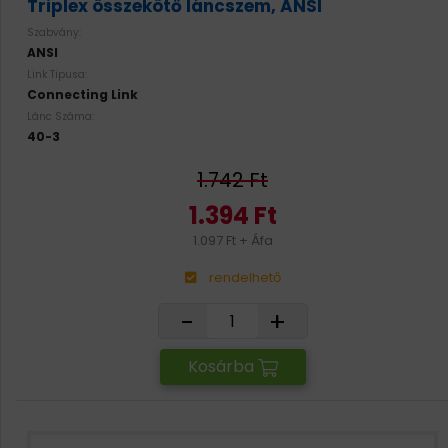
Triplex összekötő láncszem, ANSI
Szabvány:
ANSI
Link Tipusa:
Connecting Link
Lánc Száma:
40-3
1.742 Ft
1.394 Ft
1.097 Ft + Áfa
rendelhető
-
+
Kosárba