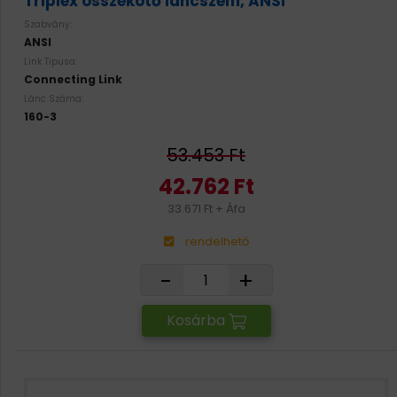
Triplex összekötő láncszem, ANSI
Szabvány:
ANSI
Link Tipusa:
Connecting Link
Lánc Száma:
160-3
53.453 Ft
42.762 Ft
33.671 Ft + Áfa
rendelhető
-
+
Kosárba