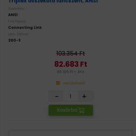
Triplex összekötő láncszem, ANSI
Szabvány:
ANSI
Link Tipusa:
Connecting Link
Lánc Száma:
200-3
103.354 Ft
82.683 Ft
65.105 Ft + Áfa
rendelhető
-
+
Kosárba