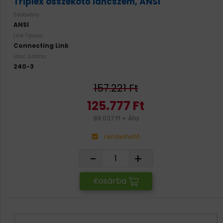
Triplex összekötő láncszem, ANSI
Szabvány:
ANSI
Link Tipusa:
Connecting Link
Lánc Száma:
240-3
157.221 Ft
125.777 Ft
99.037 Ft + Áfa
rendelhető
-
+
Kosárba