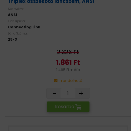
Triplex összekötő láncszem, ANSI
Szabvány:
ANSI
Link Tipusa:
Connecting Link
Lánc Száma:
25-3
2.326 Ft
1.861 Ft
1.465 Ft + Áfa
rendelhető
-
+
Kosárba