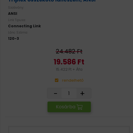
Szabvány:
ANSI
Link Tipusa:
Connecting Link
Lánc Száma:
120-3
24.482 Ft
19.586 Ft
15.422 Ft + Áfa
rendelhető
-
+
Kosárba