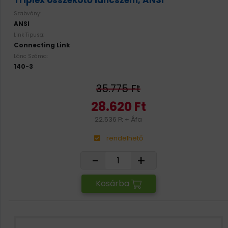
Triplex összekötő láncszem, ANSI
Szabvány:
ANSI
Link Tipusa:
Connecting Link
Lánc Száma:
140-3
35.775 Ft
28.620 Ft
22.536 Ft + Áfa
rendelhető
-
+
Kosárba