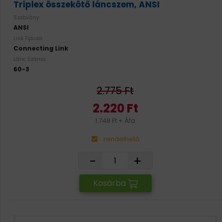
Triplex összekötő láncszem, ANSI
Szabvány:
ANSI
Link Tipusa:
Connecting Link
Lánc Száma:
60-3
2.775 Ft
2.220 Ft
1.748 Ft + Áfa
rendelhető
-
+
Kosárba