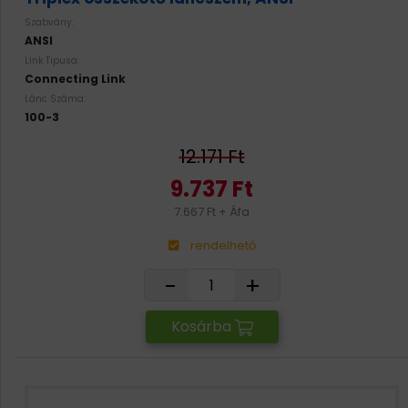
Szabvány:
ANSI
Link Tipusa:
Connecting Link
Lánc Száma:
100-3
12.171 Ft
9.737 Ft
7.667 Ft + Áfa
rendelhető
-
+
Kosárba