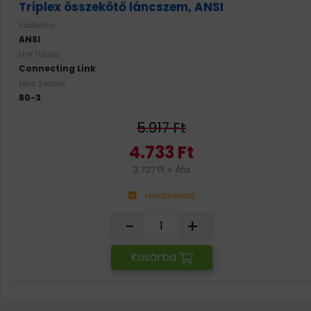
Triplex összekötő láncszem, ANSI
Szabvány:
ANSI
Link Tipusa:
Connecting Link
Lánc Száma:
80-3
5.917 Ft
4.733 Ft
3.727 Ft + Áfa
rendelhető
-
+
Kosárba