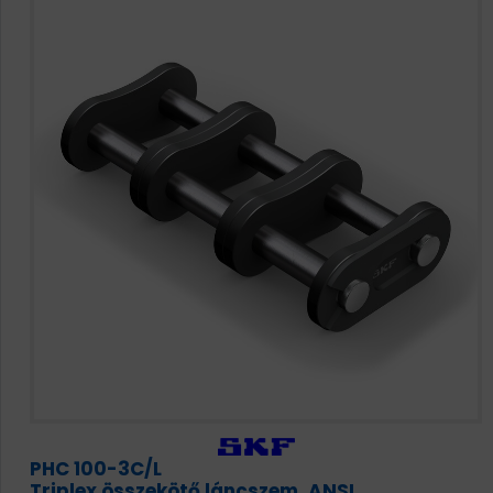
HAJTÁSTECHNIKA
KARBANTARTÓ ANYAGOK
CSAPÁGYAK
BEMUTATKOZÁS
ÜZLETEINK
HÍREK
VÁSÁRLÁSI INFORMÁCIÓK
KAPCSOLAT
PHC 100-3C/L
Triplex összekötő láncszem, ANSI