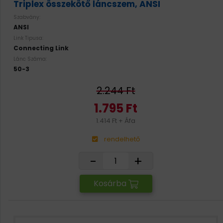
Triplex összekötő láncszem, ANSI
Szabvány:
ANSI
Link Tipusa:
Connecting Link
Lánc Száma:
50-3
2.244 Ft
1.795 Ft
1.414 Ft + Áfa
rendelhető
-
+
Kosárba