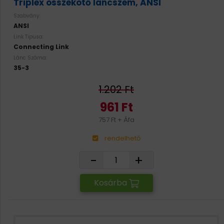
Triplex összekötő láncszem, ANSI
Szabvány:
ANSI
Link Tipusa:
Connecting Link
Lánc Száma:
35-3
1.202 Ft
961 Ft
757 Ft + Áfa
rendelhető
-
+
Kosárba