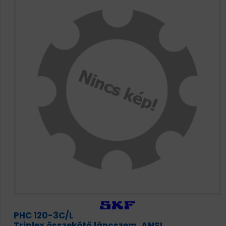
PHC 120-3C/L
Triplex összekötő láncszem, ANSI