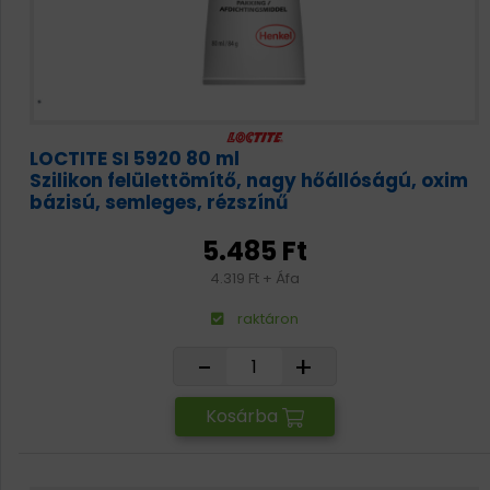
LOCTITE SI 5920 80 ml
Szilikon felülettömítő, nagy hőállóságú, oxim
bázisú, semleges, rézszínű
5.485 Ft
4.319 Ft + Áfa
raktáron
-
+
Kosárba