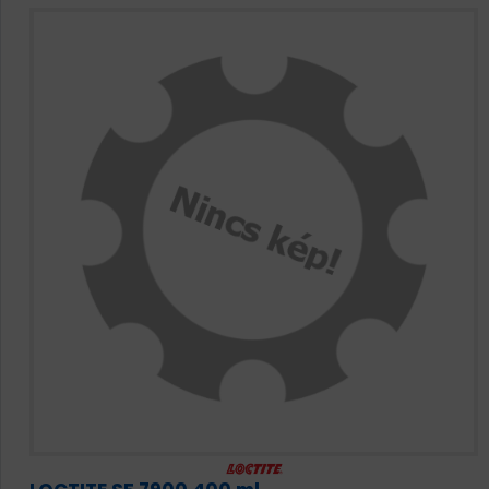
HAJTÁSTECHNIKA
KARBANTARTÓ ANYAGOK
CSAPÁGYAK
BEMUTATKOZÁS
ÜZLETEINK
HÍREK
VÁSÁRLÁSI INFORMÁCIÓK
KAPCSOLAT