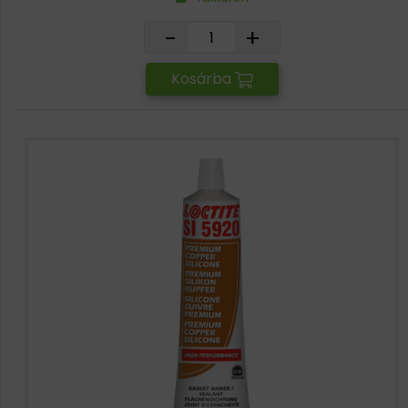
-
+
Kosárba