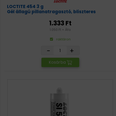
LOCTITE 454 3 g
Gél állagú pillanatragasztó, bliszteres
1.333 Ft
1.050 Ft + Áfa
raktáron
-
+
Kosárba