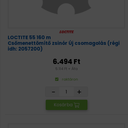
LOCTITE 55 160 m
Csőmenettömítő zsinór Új csomagolás (régi
idh: 2057200)
6.494 Ft
5.114 Ft + Áfa
raktáron
-
+
Kosárba