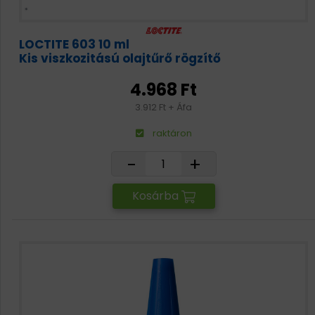
LOCTITE 603 10 ml
Kis viszkozitású olajtűrő rögzítő
4.968 Ft
3.912 Ft + Áfa
raktáron
-
+
Kosárba