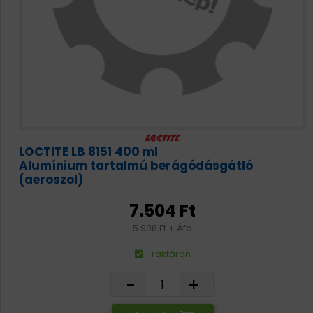
LOCTITE LB 8151 400 ml
Alumínium tartalmú berágódásgátló
(aeroszol)
7.504 Ft
5.908 Ft + Áfa
raktáron
-
+