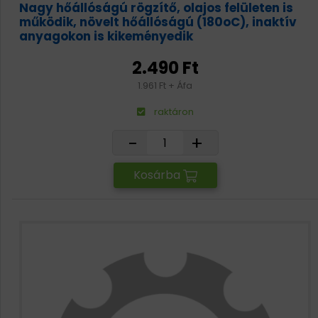
Nagy hőállóságú rögzítő, olajos felületen is
működik, növelt hőállóságú (180oC), inaktív
anyagokon is kikeményedik
2.490 Ft
1.961 Ft + Áfa
raktáron
-
+
Kosárba