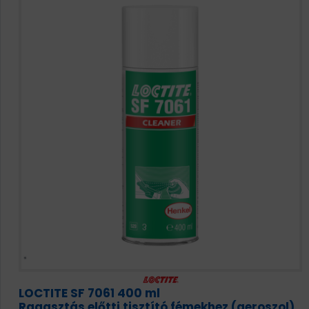
LOCTITE SF 7061 400 ml
Ragasztás előtti tisztító fémekhez (aeroszol)