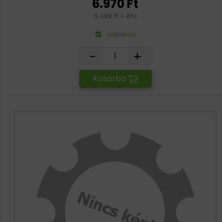
6.970 Ft
5.488 Ft + Áfa
raktáron
-
+
Kosárba