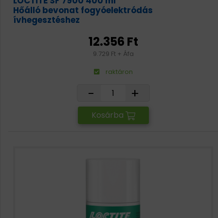
LOCTITE SF 7900 400 ml
Hőálló bevonat fogyóelektródás
ívhegesztéshez
12.356 Ft
9.729 Ft + Áfa
raktáron
-
+
Kosárba