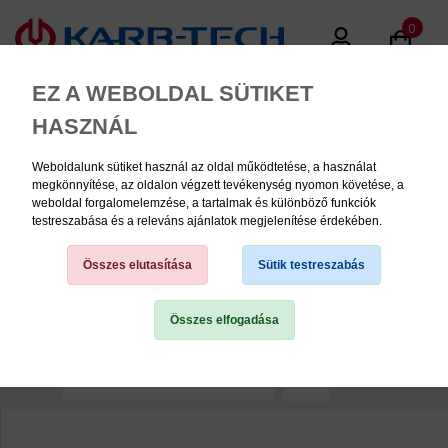
0
EZ A WEBOLDAL SÜTIKET
HASZNÁL
Weboldalunk sütiket használ az oldal működtetése, a használat
MENU
megkönnyítése, az oldalon végzett tevékenység nyomon követése, a
weboldal forgalomelemzése, a tartalmak és különböző funkciók
testreszabása és a releváns ajánlatok megjelenítése érdekében.
HENKEL LOCTITE ADHESIVES
LTD
Összes elutasítása
Sütik testreszabás
Összes elfogadása
TERMÉK KATEGÓRIÁK
1
2
3
4
5
6
11
PNEUMATIKA
KÉZISZERSZÁMOK