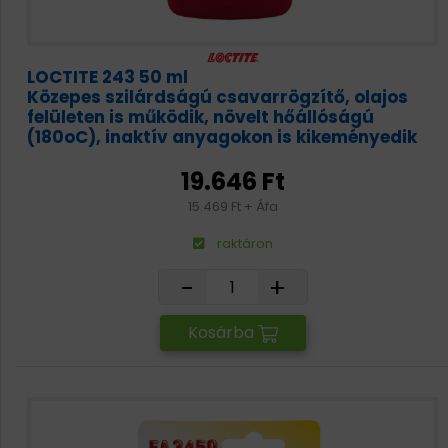
LOCTITE 243 50 ml
Közepes szilárdságú csavarrögzítő, olajos
felületen is működik, növelt hőállóságú
(180oC), inaktív anyagokon is kikeményedik
19.646 Ft
15.469 Ft + Áfa
raktáron
-
+
Kosárba