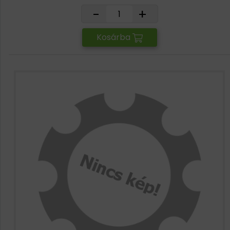
-
+
Kosárba