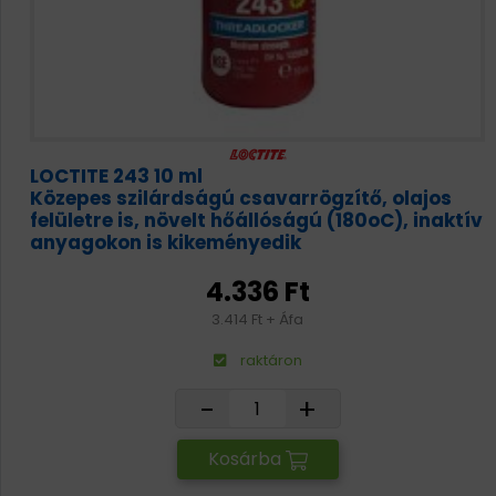
LOCTITE 243 10 ml
Közepes szilárdságú csavarrögzítő, olajos
felületre is, növelt hőállóságú (180oC), inaktív
anyagokon is kikeményedik
4.336 Ft
3.414 Ft + Áfa
raktáron
-
+
Kosárba