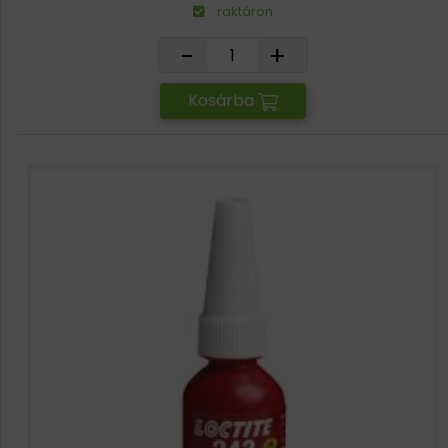
raktáron
-
+
Kosárba