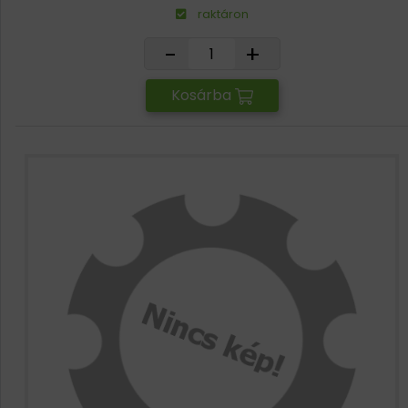
raktáron
-
+
Kosárba