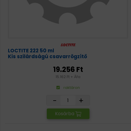
LOCTITE 222 50 ml
Kis szilárdságú csavarrögzítő
19.256 Ft
15.162 Ft + Áfa
raktáron
-
+
Kosárba