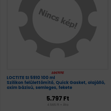
LOCTITE SI 5910 100 ml
Szilikon felülettömítő, Quick Gasket, olajálló,
oxim bázisú, semleges, fekete
5.797 Ft
4.565 Ft + Áfa