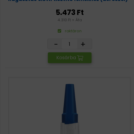
5.473 Ft
4.310 Ft + Áfa
raktáron
-
+
Kosárba