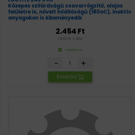
Közepes szilárdságú csavarrögzítő, olajos
felületre is, növelt hőállóságú (180oC), inaktív
anyagokon is kikeményedik
2.454 Ft
1.932 Ft + Áfa
raktáron
-
+
Kosárba