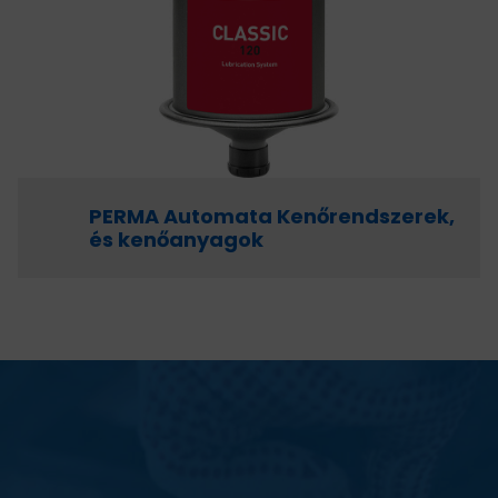
HAJTÁSTECHNIKA
KARBANTARTÓ ANYAGOK
CSAPÁGYAK
BEMUTATKOZÁS
PERMA Automata Kenőrendszerek,
és kenőanyagok
ÜZLETEINK
HÍREK
VÁSÁRLÁSI INFORMÁCIÓK
KAPCSOLAT