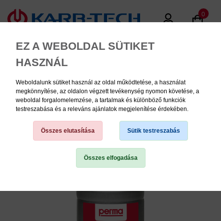
0
EZ A WEBOLDAL SÜTIKET
HASZNÁL
Weboldalunk sütiket használ az oldal működtetése, a használat
MENU
megkönnyítése, az oldalon végzett tevékenység nyomon követése, a
weboldal forgalomelemzése, a tartalmak és különböző funkciók
testreszabása és a releváns ajánlatok megjelenítése érdekében.
Kenéstechnika,
kenőrendszerek
Összes elutasítása
Sütik testreszabás
Összes elfogadása
TERMÉK KATEGÓRIÁK
PNEUMATIKA
KÉZISZERSZÁMOK