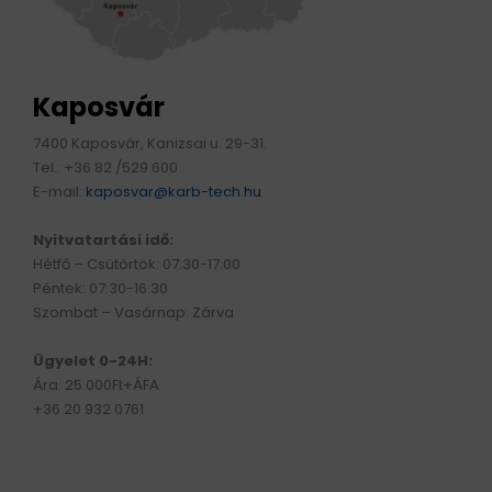
HAJTÁSTECHNIKA
KARBANTARTÓ ANYAGOK
Kaposvár
7400 Kaposvár, Kanizsai u. 29-31.
CSAPÁGYAK
Tel.: +36 82 /529 600
E-mail:
kaposvar@karb-tech.hu
BEMUTATKOZÁS
Nyitvatartási idő:
Hétfő – Csütörtök: 07:30-17:00
ÜZLETEINK
Péntek: 07:30-16:30
Szombat – Vasárnap: Zárva
HÍREK
Ügyelet 0-24H:
VÁSÁRLÁSI INFORMÁCIÓK
Ára: 25.000Ft+ÁFA
+36 20 932 0761
KAPCSOLAT