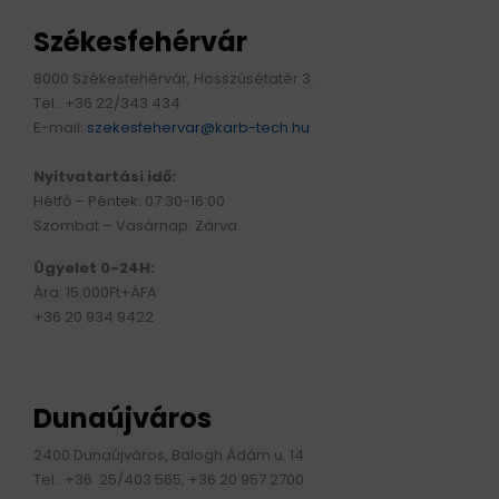
Székesfehérvár
8000 Székesfehérvár, Hosszúsétatér 3.
Tel.: +36 22/343 434
E-mail:
szekesfehervar@karb-tech.hu
Nyitvatartási idő:
Hétfő – Péntek: 07:30-16:00
Szombat – Vasárnap: Zárva
Ügyelet 0-24H:
Ára: 15.000Ft+ÁFA
+36 20 934 9422
Dunaújváros
2400 Dunaújváros, Balogh Ádám u. 14
Tel.: +36 25/403 565, +36 20 957 2700