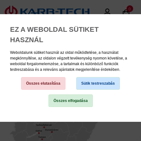
0
EZ A WEBOLDAL SÜTIKET
HASZNÁL
Weboldalunk sütiket használ az oldal működtetése, a használat
MENU
megkönnyítése, az oldalon végzett tevékenység nyomon követése, a
weboldal forgalomelemzése, a tartalmak és különböző funkciók
testreszabása és a releváns ajánlatok megjelenítése érdekében.
Üzleteink
Összes elutasítása
Sütik testreszabás
Összes elfogadása
TERMÉK KATEGÓRIÁK
PNEUMATIKA
KÉZISZERSZÁMOK