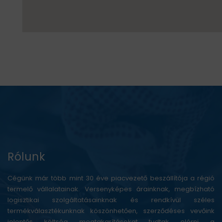
Rólunk
Cégünk már több mint 30 éve piacvezető beszállítója a régió
termelő vállalatainak. Versenyképes árainknak, megbízható
logisztikai szolgáltatásainknak és rendkívül széles
termékválasztékunknak köszönhetően, szerződéses vevőink
jelentős költség megtakarításokat tudtak elérni a