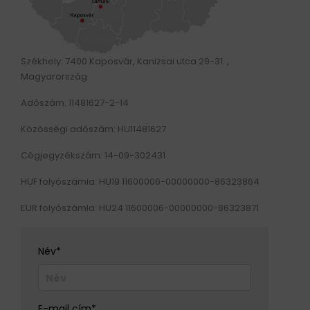
HAJTÁSTECHNIKA
KARBANTARTÓ ANYAGOK
Székhely: 7400 Kaposvár, Kanizsai utca 29-31. ,
Magyarország
CSAPÁGYAK
Adószám: 11481627-2-14
Közösségi adószám: HU11481627
BEMUTATKOZÁS
Cégjegyzékszám: 14-09-302431
ÜZLETEINK
HUF folyószámla: HU19 11600006-00000000-86323864
HÍREK
EUR folyószámla: HU24 11600006-00000000-86323871
VÁSÁRLÁSI INFORMÁCIÓK
Név*
KAPCSOLAT
E-mail cím*