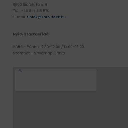
8600 Siófok, Fő u. 9
Tel.: +36 84/ 315 570
E-mail:
siofok@karb-tech.hu
Nyitvatartási idő:
Hétfő – Péntek: 7:30–12:00 / 13:00–16:00
Szombat – Vasárnap: Zárva