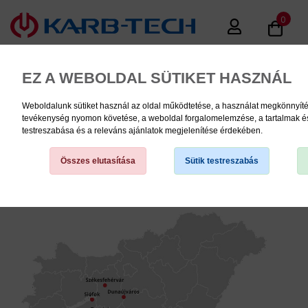
0
EZ A WEBOLDAL SÜTIKET HASZNÁL
Weboldalunk sütiket használ az oldal működtetése, a használat megkönnyíté
tevékenység nyomon követése, a weboldal forgalomelemzése, a tartalmak é
MENU
testreszabása és a releváns ajánlatok megjelenítése érdekében.
Összes elutasítása
Sütik testreszabás
Kapcsolat
TERMÉK KATEGÓRIÁK
PNEUMATIKA
KÉZISZERSZÁMOK