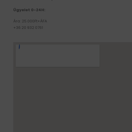
Ügyelet 0-24H:
Ára: 25.000Ft+ÁFA
+36 20 932 0761