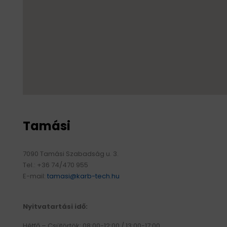
Tamási
7090 Tamási Szabadság u. 3.
Tel.: +36 74/470 955
E-mail:
tamasi@karb-tech.hu
Nyitvatartási idő:
Hétfő – Csütörtök: 08:00-12:00 / 13:00-17:00