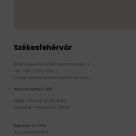
Székesfehérvár
8000 Székesfehérvár, Hosszúsétatér 3.
Tel.: +36 22/343 434
E-mail:
szekesfehervar@karb-tech.hu
Nyitvatartási idő:
Hétfő – Péntek: 07:30-16:00
Szombat – Vasárnap: Zárva
Ügyelet 0-24H:
Ára: 25.000Ft+ÁFA