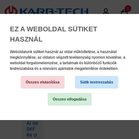
0
EZ A WEBOLDAL SÜTIKET
HASZNÁL
Weboldalunk sütiket használ az oldal működtetése, a használat
MENU
megkönnyítése, az oldalon végzett tevékenység nyomon követése, a
weboldal forgalomelemzése, a tartalmak és különböző funkciók
testreszabása és a releváns ajánlatok megjelenítése érdekében.
Hírek
Összes elutasítása
Sütik testreszabás
Összes elfogadása
TERMÉK KATEGÓRIÁK
PNEUMATIKA
AI az
SKF
KÉZISZERSZÁMOK
és a