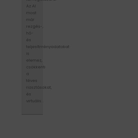
Az AI
most
már
rezgés-,
hő-
és
teljesítményadatokat
is
elemez,
csökkenti
a
téves
riasztásokat,
és
virtuális...