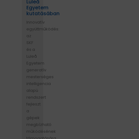
Luleå
Egyetem
HAJTÁSTECHNIKA
kutatásában
Innovatív
KARBANTARTÓ ANYAGOK
együttműködés:
az
CSAPÁGYAK
SKF
és a
Luleå
BEMUTATKOZÁS
Egyetem
generatív
ÜZLETEINK
mesterséges
intelligencia
alapú
HÍREK
rendszert
fejleszt
VÁSÁRLÁSI INFORMÁCIÓK
a
gépek
KAPCSOLAT
megbízható
működésének
támogatására.