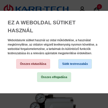
0
EZ A WEBOLDAL SÜTIKET
HASZNÁL
Weboldalunk sütiket használ az oldal működtetése, a használat
MENU
megkönnyítése, az oldalon végzett tevékenység nyomon követése, a
weboldal forgalomelemzése, a tartalmak és különböző funkciók
testreszabása és a releváns ajánlatok megjelenítése érdekében.
Termék kategóriák
Összes elutasítása
Sütik testreszabás
Összes elfogadása
TERMÉK KATEGÓRIÁK
PNEUMATIKA
KÉZISZERSZÁMOK