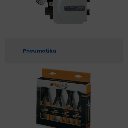
HAJTÁSTECHNIKA
KARBANTARTÓ ANYAGOK
CSAPÁGYAK
Pneumatika
BEMUTATKOZÁS
ÜZLETEINK
HÍREK
VÁSÁRLÁSI INFORMÁCIÓK
KAPCSOLAT