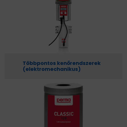
HAJTÁSTECHNIKA
KARBANTARTÓ ANYAGOK
CSAPÁGYAK
BEMUTATKOZÁS
Többpontos kenőrendszerek
(elektromechanikus)
ÜZLETEINK
HÍREK
VÁSÁRLÁSI INFORMÁCIÓK
KAPCSOLAT