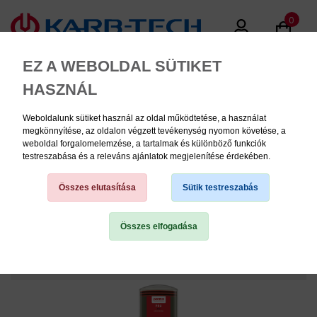
0
EZ A WEBOLDAL SÜTIKET
HASZNÁL
Weboldalunk sütiket használ az oldal működtetése, a használat
MENU
megkönnyítése, az oldalon végzett tevékenység nyomon követése, a
weboldal forgalomelemzése, a tartalmak és különböző funkciók
testreszabása és a releváns ajánlatok megjelenítése érdekében.
PERMA Automata
Kenőrendszerek, és
Összes elutasítása
Sütik testreszabás
kenőanyagok
Összes elfogadása
TERMÉK KATEGÓRIÁK
PNEUMATIKA
KÉZISZERSZÁMOK