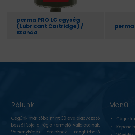
perma PRO LC egység
(Lubricant Cartridge) /
perma 
Standa
Rólunk
Menü
Cégünk már több mint 30 éve piacvezető
Cégünkr
beszállítója a régió termelő vállalatainak.
Kapcsola
Versenyképes árainknak, megbízható