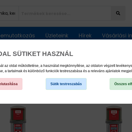
Bemutatkozás
Üzleteink
Hírek
Vásárlási 
DAL SÜTIKET HASZNÁL
A Automata Kenőrendszerek, és kenőanyagok
Többpontos 
ál az oldal működtetése, a használat megkönnyítése, az oldalon végzett tevéken
, a tartalmak és különböző funkciók testreszabása és a releváns ajánlatok megje
ektromechanikus)
lutasítása
Sütik testreszabás
Összes el