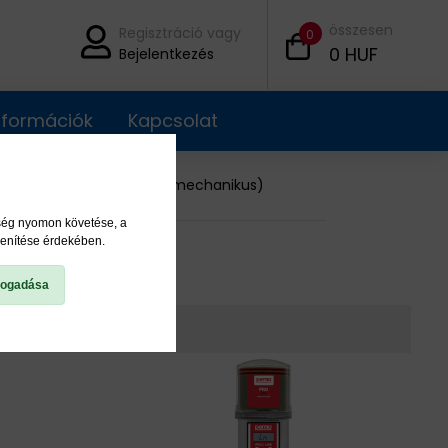
összesen
Regisztráció vagy
0
0
HUF
Bejelentkezés
információk
Kapcsolat
kenőrendszerek (elektromechanikus)
ység nyomon követése, a
lenítése érdekében.
fogadása