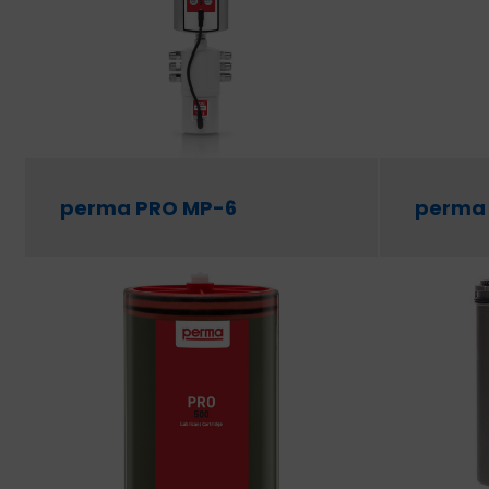
BEMUTATKOZÁS
ÜZLETEINK
HÍREK
VÁSÁRLÁSI INFORMÁCIÓK
perma PRO MP-6
perma 
KAPCSOLAT