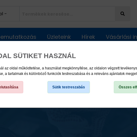
Bemutatkozás
Üzleteink
Hírek
Vásárlási 
DAL SÜTIKET HASZNÁL
ató!
ál az oldal működtetése, a használat megkönnyítése, az oldalon végzett tevéken
, a tartalmak és különböző funkciók testreszabása és a releváns ajánlatok megje
keresést!
lutasítása
Sütik testreszabás
Összes el