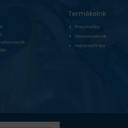
Termékeink
ől
Pneumatika
t
Kéziszerszámok
i információk
Hajtástechnika
lés