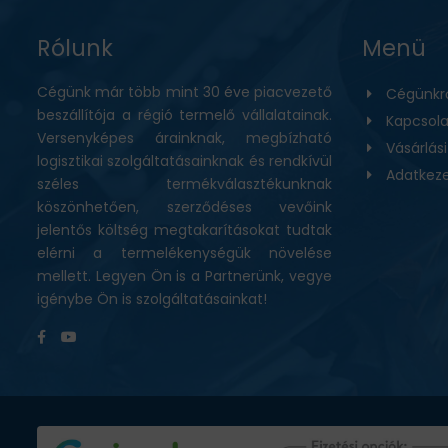
BEMUTATKOZÁS
Rólunk
Menü
ÜZLETEINK
Cégünk már több mint 30 éve piacvezető
Cégünkr
beszállítója a régió termelő vállalatainak.
Kapcsola
HÍREK
Versenyképes árainknak, megbízható
Vásárlás
logisztikai szolgáltatásainknak és rendkívül
Adatkeze
széles termékválasztékunknak
VÁSÁRLÁSI INFORMÁCIÓK
köszönhetően, szerződéses vevőink
jelentős költség megtakarításokat tudtak
KAPCSOLAT
elérni a termelékenységük növelése
mellett. Legyen Ön is a Partnerünk, vegye
igénybe Ön is szolgáltatásainkat!