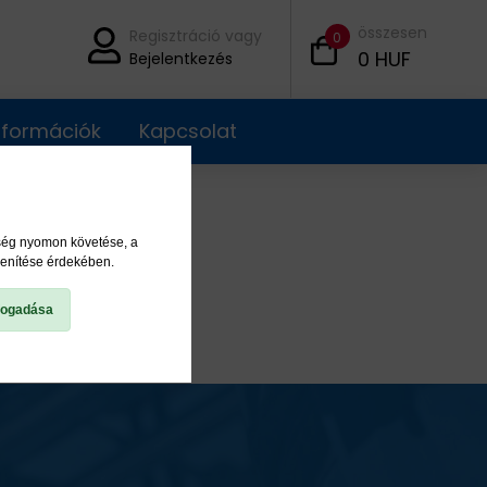
összesen
Regisztráció vagy
0
0
HUF
Bejelentkezés
információk
Kapcsolat
ység nyomon követése, a
lenítése érdekében.
fogadása