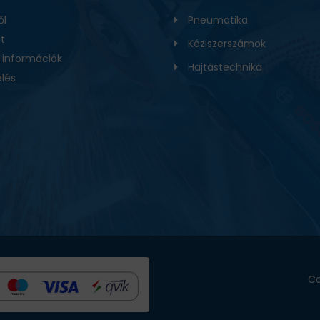
ől
Pneumatika
t
Kéziszerszámok
i információk
Hajtástechnika
lés
Co