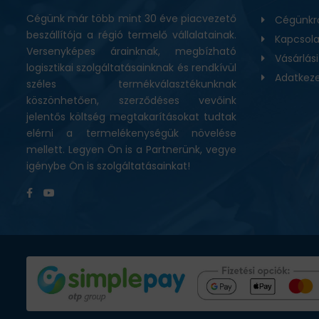
Cégünk már több mint 30 éve piacvezető
Cégünkr
BEMUTATKOZÁS
beszállítója a régió termelő vállalatainak.
Kapcsola
Versenyképes árainknak, megbízható
Vásárlás
ÜZLETEINK
logisztikai szolgáltatásainknak és rendkívül
Adatkeze
széles termékválasztékunknak
HÍREK
köszönhetően, szerződéses vevőink
jelentős költség megtakarításokat tudtak
VÁSÁRLÁSI INFORMÁCIÓK
elérni a termelékenységük növelése
mellett. Legyen Ön is a Partnerünk, vegye
igénybe Ön is szolgáltatásainkat!
KAPCSOLAT