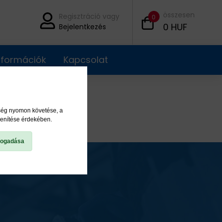
összesen
Regisztráció vagy
0
0
HUF
Bejelentkezés
információk
Kapcsolat
ység nyomon követése, a
lenítése érdekében.
fogadása