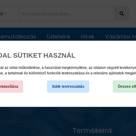
Bemutatkozás
Üzleteink
Hírek
Vásárlási 
DAL SÜTIKET HASZNÁL
ál az oldal működtetése, a használat megkönnyítése, az oldalon végzett tevéken
, a tartalmak és különböző funkciók testreszabása és a releváns ajánlatok megje
lutasítása
Sütik testreszabás
Összes el
Termékeink