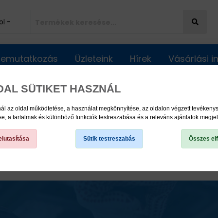
Bemutatkozás
Üzleteink
Hírek
Vásárlási 
DAL SÜTIKET HASZNÁL
ál az oldal működtetése, a használat megkönnyítése, az oldalon végzett tevéken
, a tartalmak és különböző funkciók testreszabása és a releváns ajánlatok megje
lutasítása
Sütik testreszabás
Összes el