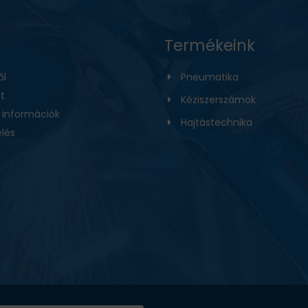
Termékeink
ől
Pneumatika
t
Kéziszerszámok
i információk
Hajtástechnika
lés