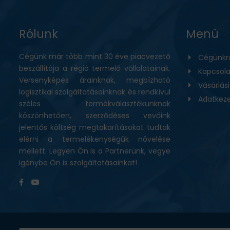
BEMUTATKOZÁS
Rólunk
Menü
ÜZLETEINK
Cégünk már több mint 30 éve piacvezető
Cégünkr
beszállítója a régió termelő vállalatainak.
HÍREK
Kapcsola
Versenyképes árainknak, megbízható
Vásárlás
logisztikai szolgáltatásainknak és rendkívül
VÁSÁRLÁSI INFORMÁCIÓK
Adatkeze
széles termékválasztékunknak
köszönhetően, szerződéses vevőink
KAPCSOLAT
jelentős költség megtakarításokat tudtak
elérni a termelékenységük növelése
mellett. Legyen Ön is a Partnerünk, vegye
igénybe Ön is szolgáltatásainkat!