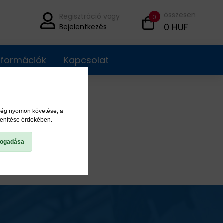
összesen
Regisztráció vagy
0
0
HUF
Bejelentkezés
információk
Kapcsolat
ység nyomon követése, a
lenítése érdekében.
fogadása