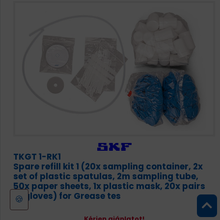
TKGT 1-RK1
Spare refill kit 1 (20x sampling container, 2x
set of plastic spatulas, 2m sampling tube,
50x paper sheets, 1x plastic mask, 20x pairs
of gloves) for Grease tes
🍪
Kérjen ajánlatot!