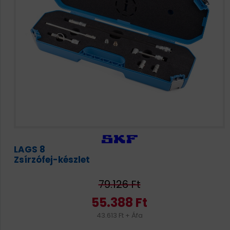
LAGS 8
Zsírzófej-készlet
79.126 Ft
55.388 Ft
43.613 Ft + Áfa