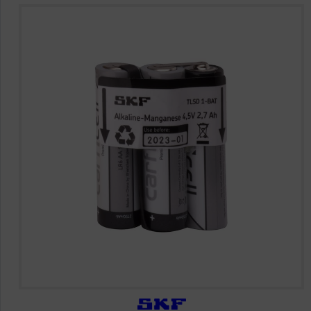
HAJTÁSTECHNIKA
KARBANTARTÓ ANYAGOK
CSAPÁGYAK
BEMUTATKOZÁS
ÜZLETEINK
HÍREK
VÁSÁRLÁSI INFORMÁCIÓK
KAPCSOLAT