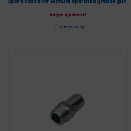
Spare nozzle for Manual operated grease gun
Kérjen ajánlatot!
8-10 munkanap