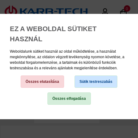
0
EZ A WEBOLDAL SÜTIKET
HASZNÁL
Weboldalunk sütiket használ az oldal működtetése, a használat
MENU
megkönnyítése, az oldalon végzett tevékenység nyomon követése, a
weboldal forgalomelemzése, a tartalmak és különböző funkciók
testreszabása és a releváns ajánlatok megjelenítése érdekében.
Alkatrész, tartozékok
kenőszerszámokhoz
Összes elutasítása
Sütik testreszabás
Összes elfogadása
TERMÉK KATEGÓRIÁK
1
2
PNEUMATIKA
KÉZISZERSZÁMOK