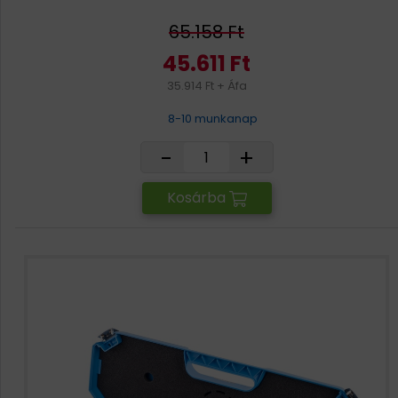
65.158 Ft
45.611 Ft
35.914 Ft + Áfa
8-10 munkanap
-
+
Kosárba