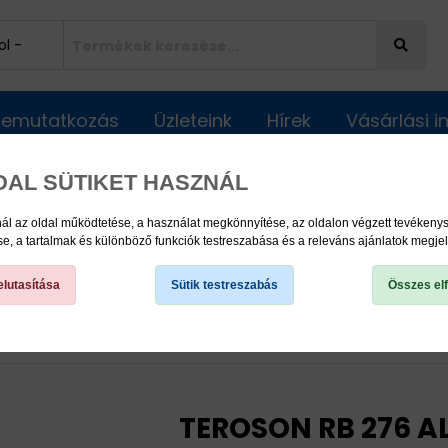
Bemutatkozás
Üzleteink
Hírek
Vásárlási 
DAL SÜTIKET HASZNÁL
ál az oldal működtetése, a használat megkönnyítése, az oldalon végzett tevéken
, a tartalmak és különböző funkciók testreszabása és a releváns ajánlatok megje
lutasítása
Sütik testreszabás
Összes el
TEROSON RB 276 ALU 1 x 40 mm x 28m
TEROSON RB 276 AL