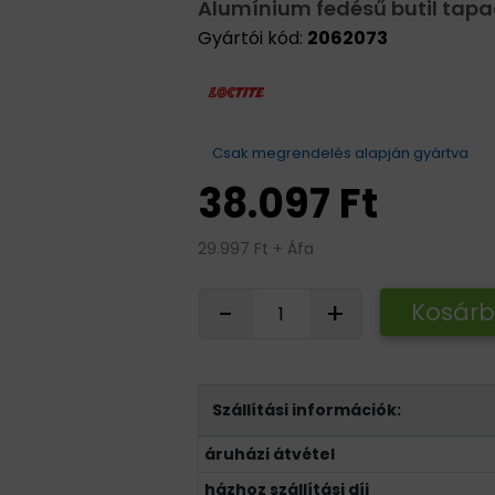
Alumínium fedésű butil tapa
Gyártói kód:
2062073
Csak megrendelés alapján gyártva
38.097 Ft
29.997 Ft + Áfa
-
+
Kosár
Szállítási információk:
áruházi átvétel
házhoz szállítási díj