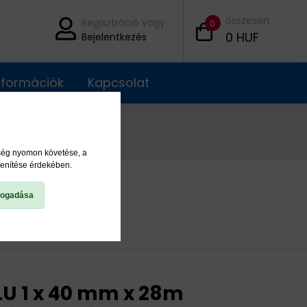
összesen
Regisztráció vagy
0
0
HUF
Bejelentkezés
információk
Kapcsolat
ység nyomon követése, a
lenítése érdekében.
fogadása
U 1 x 40 mm x 28m