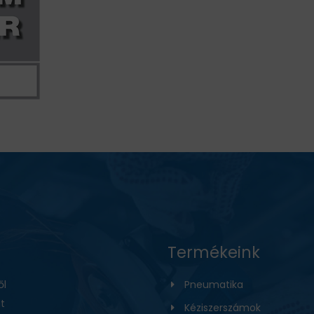
Termékeink
ől
Pneumatika
t
Kéziszerszámok