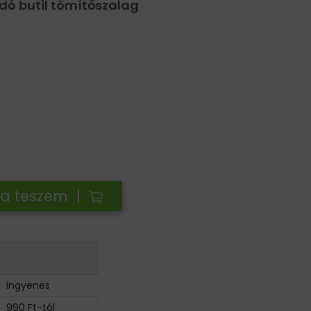
dó butil tömítőszalag
ba teszem |
ingyenes
990 Ft-tól