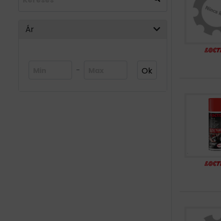
BEMUTATKOZÁS
Ár
ÜZLETEINK
HÍREK
-
Ok
VÁSÁRLÁSI INFORMÁCIÓK
KAPCSOLAT