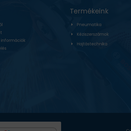
Termékeink
ől
Pneumatika
t
Kéziszerszámok
i információk
Hajtástechnika
lés
Co