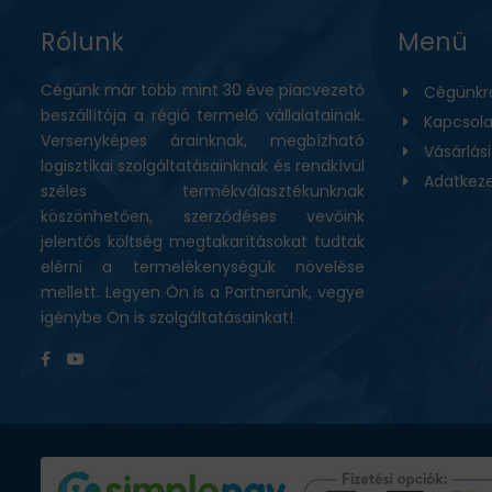
Rólunk
Menü
Cégünk már több mint 30 éve piacvezető
Cégünkr
beszállítója a régió termelő vállalatainak.
Kapcsola
Versenyképes árainknak, megbízható
Vásárlás
logisztikai szolgáltatásainknak és rendkívül
Adatkeze
széles termékválasztékunknak
köszönhetően, szerződéses vevőink
jelentős költség megtakarításokat tudtak
elérni a termelékenységük növelése
mellett. Legyen Ön is a Partnerünk, vegye
igénybe Ön is szolgáltatásainkat!