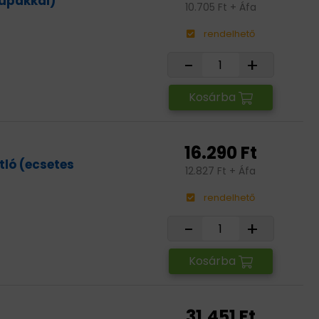
kupakkal)
10.705 Ft + Áfa
rendelhető
-
+
Kosárba
16.290 Ft
tló (ecsetes
12.827 Ft + Áfa
rendelhető
-
+
Kosárba
31.451 Ft