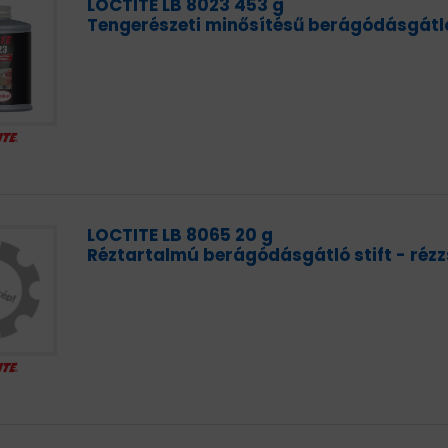
LOCTITE LB 8023 453 g
Tengerészeti minősítésű berágódásgátl
LOCTITE LB 8065 20 g
Réztartalmú berágódásgátló stift - rézz