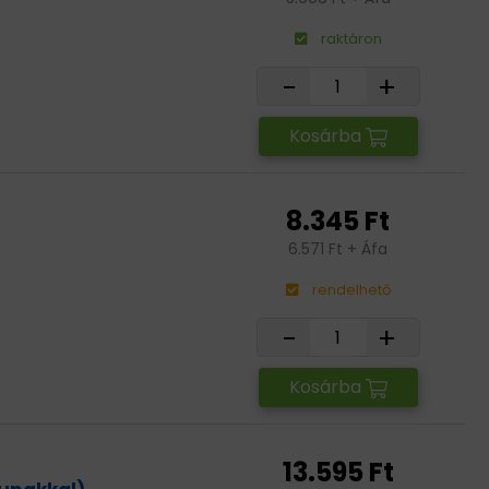
raktáron
-
+
Kosárba
8.345 Ft
6.571 Ft + Áfa
rendelhető
-
+
Kosárba
13.595 Ft