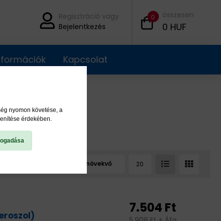
összesen
Regisztráció vagy
0
0
HUF
Bejelentkezés
információk
Kapcsolat
ység nyomon követése, a
lenítése érdekében.
fogadása
7.504 Ft
eroszol)
5.908 Ft + Áfa