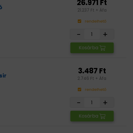
26.971 Ft
ó
21.237 Ft + Áfa
rendelhető
-
+
Kosárba
3.487 Ft
sír
2.746 Ft + Áfa
rendelhető
-
+
Kosárba