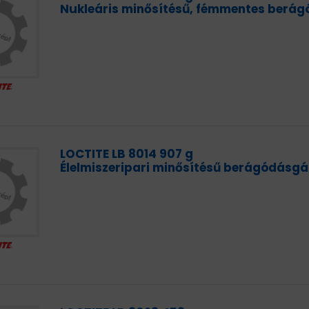
Nukleáris minősítésű, fémmentes berág
LOCTITE LB 8014 907 g
Élelmiszeripari minősítésű berágódásgá