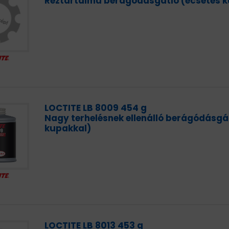
Réztartalmú berágódásgátló (ecsetes 
LOCTITE LB 8009 454 g
Nagy terhelésnek ellenálló berágódásgá
kupakkal)
LOCTITE LB 8013 453 g