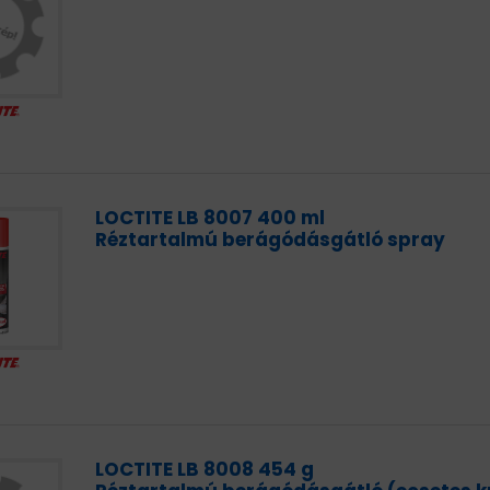
LOCTITE LB 8007 400 ml
Réztartalmú berágódásgátló spray
LOCTITE LB 8008 454 g