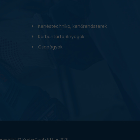
Kenéstechnika, kenőrendszerek
Karbantartó Anyagok
Csapágyak
pyright © Karb-Tech Kft. - 2021