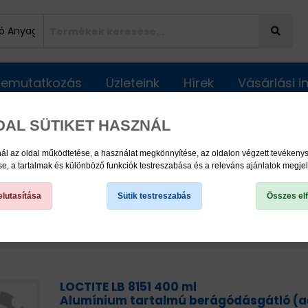
Bemutatkozás
Üzleteink
Hírek
Vásárlási 
DAL SÜTIKET HASZNÁL
k - Anti-Seize
ál az oldal működtetése, a használat megkönnyítése, az oldalon végzett tevéken
, a tartalmak és különböző funkciók testreszabása és a releváns ajánlatok megje
lutasítása
Sütik testreszabás
Összes el
LOCTITE LB 8151 400 ml
Alumínium tartalmú berágódásgátló (a