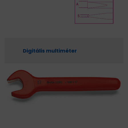
HAJTÁSTECHNIKA
KARBANTARTÓ ANYAGOK
CSAPÁGYAK
Digitális multiméter
BEMUTATKOZÁS
ÜZLETEINK
HÍREK
VÁSÁRLÁSI INFORMÁCIÓK
KAPCSOLAT