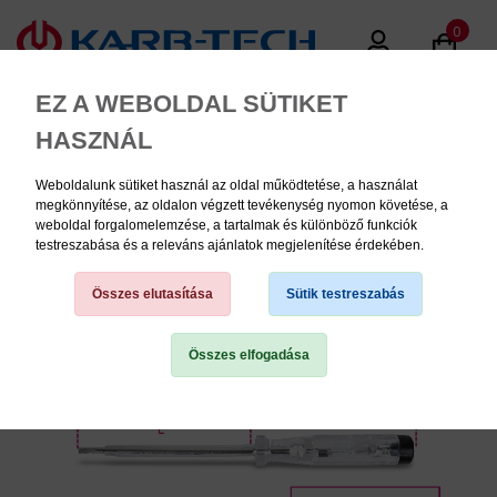
0
EZ A WEBOLDAL SÜTIKET
HASZNÁL
Weboldalunk sütiket használ az oldal működtetése, a használat
MENU
megkönnyítése, az oldalon végzett tevékenység nyomon követése, a
weboldal forgalomelemzése, a tartalmak és különböző funkciók
testreszabása és a releváns ajánlatok megjelenítése érdekében.
Elektrotechnikai
Összes elutasítása
Sütik testreszabás
Összes elfogadása
TERMÉK KATEGÓRIÁK
PNEUMATIKA
KÉZISZERSZÁMOK