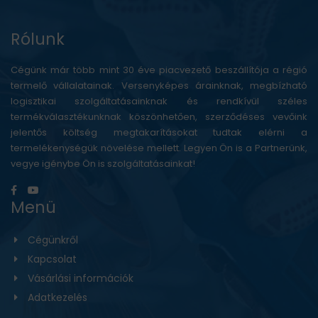
Rólunk
Cégünk már több mint 30 éve piacvezető beszállítója a régió
termelő vállalatainak. Versenyképes árainknak, megbízható
logisztikai szolgáltatásainknak és rendkívül széles
termékválasztékunknak köszönhetően, szerződéses vevőink
jelentős költség megtakarításokat tudtak elérni a
termelékenységük növelése mellett. Legyen Ön is a Partnerünk,
vegye igénybe Ön is szolgáltatásainkat!
Menü
Cégünkről
Kapcsolat
Vásárlási információk
Adatkezelés