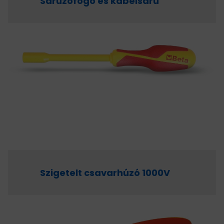
Saruzófogó és kábelsaru
Szigetelt csavarhúzó 1000V