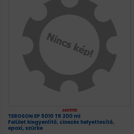
HAJTÁSTECHNIKA
KARBANTARTÓ ANYAGOK
CSAPÁGYAK
BEMUTATKOZÁS
ÜZLETEINK
HÍREK
VÁSÁRLÁSI INFORMÁCIÓK
TEROSON EP 5010 TR 200 ml
KAPCSOLAT
Felület kiegyenlítő, cinezés helyettesítő,
epoxi, szürke