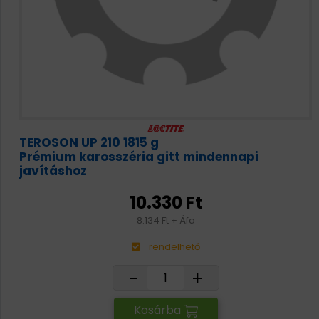
TEROSON UP 210 1815 g
Prémium karosszéria gitt mindennapi
javításhoz
10.330 Ft
8.134 Ft + Áfa
rendelhető
-
+
Kosárba