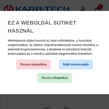
0
EZ A WEBOLDAL SÜTIKET
HASZNÁL
Weboldalunk sütiket használ az oldal működtetése, a használat
MENU
megkönnyítése, az oldalon végzett tevékenység nyomon követése, a
weboldal forgalomelemzése, a tartalmak és különböző funkciók
testreszabása és a releváns ajánlatok megjelenítése érdekében.
Felületjavító anyagok
Összes elutasítása
Sütik testreszabás
Összes elfogadása
TERMÉK KATEGÓRIÁK
PNEUMATIKA
KÉZISZERSZÁMOK