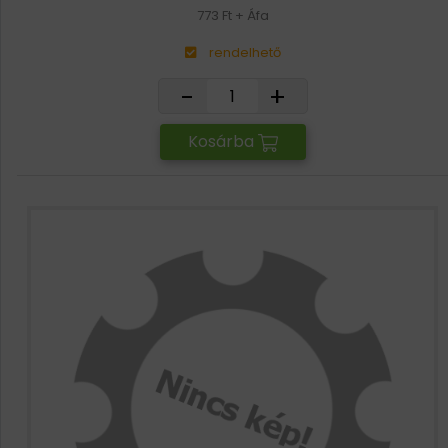
773 Ft + Áfa
rendelhető
-
+
Kosárba