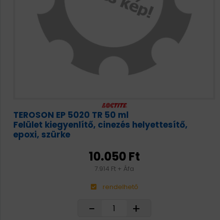
TEROSON EP 5020 TR 50 ml
Felület kiegyenlítő, cinezés helyettesítő,
epoxi, szürke
10.050 Ft
7.914 Ft + Áfa
rendelhető
-
+