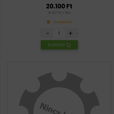
20.100 Ft
15.827 Ft + Áfa
rendelhető
-
+
Kosárba