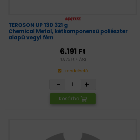
TEROSON UP 130 321 g
Chemical Metal, kétkomponensű poliészter
alapú vegyi fém
6.191 Ft
4.875 Ft + Áfa
rendelhető
-
+
Kosárba