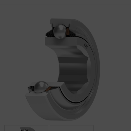
HAJTÁSTECHNIKA
KARBANTARTÓ ANYAGOK
CSAPÁGYAK
BEMUTATKOZÁS
ÜZLETEINK
HÍREK
VÁSÁRLÁSI INFORMÁCIÓK
KAPCSOLAT