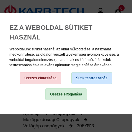
0
EZ A WEBOLDAL SÜTIKET
HASZNÁL
Weboldalunk sütiket használ az oldal működtetése, a használat
MENU
megkönnyítése, az oldalon végzett tevékenység nyomon követése, a
weboldal forgalomelemzése, a tartalmak és különböző funkciók
testreszabása és a releváns ajánlatok megjelenítése érdekében.
Termékinformációk
Összes elutasítása
Sütik testreszabás
Összes elfogadása
TERMÉK KATEGÓRIÁK
PNEUMATIKA
Nyitólap
Csapágyak
Mezőgazdasági Csapágyak
Vetőgép csapágyak
206KPP3
KÉZISZERSZÁMOK