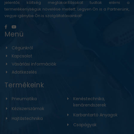
jelentős költség megtakarításokat tudtak elérni a
termelékenységük növelése mellett. Legyen Ön is a Partnerünk,
vegye igénybe Ön is szolgáltatásainkat!
Menü
Cégünkről
Kapcsolat
Vásárlási információk
Adatkezelés
Termékeink
Pneumatika
Kenéstechnika,
kenőrendszerek
Kéziszerszámok
Karbantartó Anyagok
Hajtástechnika
Csapágyak