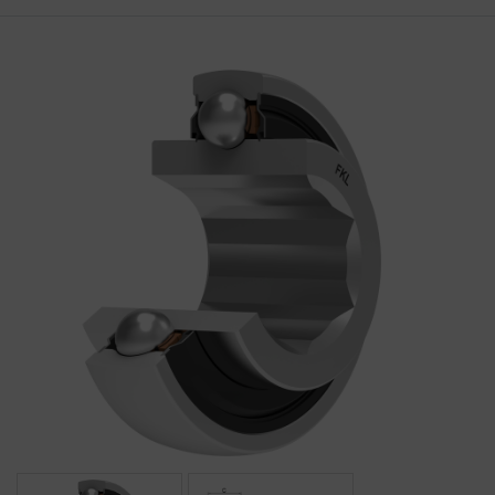
HAJTÁSTECHNIKA
KARBANTARTÓ ANYAGOK
CSAPÁGYAK
BEMUTATKOZÁS
ÜZLETEINK
HÍREK
VÁSÁRLÁSI INFORMÁCIÓK
KAPCSOLAT