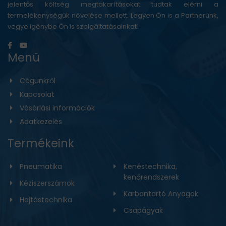
jelentős költség megtakarításokat tudtak elérni a
termelékenységük növelése mellett. Legyen Ön is a Partnerünk,
vegye igénybe Ön is szolgáltatásainkat!
Menü
Cégünkről
Kapcsolat
Vásárlási információk
Adatkezelés
Termékeink
Pneumatika
Kenéstechnika,
kenőrendszerek
Kéziszerszámok
Karbantartó Anyagok
Hajtástechnika
Csapágyak