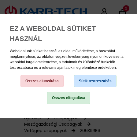
0
EZ A WEBOLDAL SÜTIKET
HASZNÁL
Weboldalunk sütiket használ az oldal működtetése, a használat
MENU
megkönnyítése, az oldalon végzett tevékenység nyomon követése, a
weboldal forgalomelemzése, a tartalmak és különböző funkciók
testreszabása és a releváns ajánlatok megjelenítése érdekében.
Termékinformációk
Összes elutasítása
Sütik testreszabás
Összes elfogadása
TERMÉK KATEGÓRIÁK
PNEUMATIKA
Nyitólap
Csapágyak
Mezőgazdasági Csapágyak
Vetőgép csapágyak
206KRRB6
KÉZISZERSZÁMOK