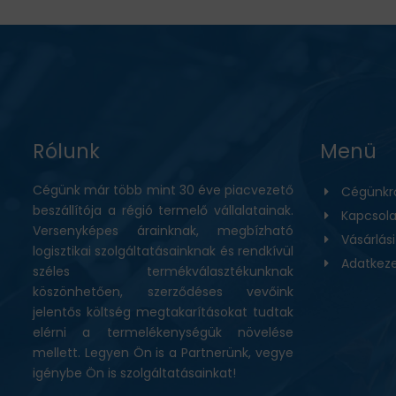
Rólunk
Menü
Cégünk már több mint 30 éve piacvezető
Cégünkr
beszállítója a régió termelő vállalatainak.
Kapcsola
Versenyképes árainknak, megbízható
Vásárlás
logisztikai szolgáltatásainknak és rendkívül
Adatkeze
széles termékválasztékunknak
köszönhetően, szerződéses vevőink
jelentős költség megtakarításokat tudtak
elérni a termelékenységük növelése
mellett. Legyen Ön is a Partnerünk, vegye
igénybe Ön is szolgáltatásainkat!