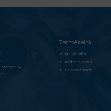
Termékeink
ől
Pneumatika
t
Kéziszerszámok
i információk
Hajtástechnika
lés