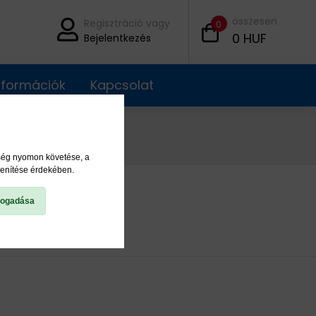
összesen
Regisztráció vagy
0
0
HUF
Bejelentkezés
információk
Kapcsolat
ység nyomon követése, a
lenítése érdekében.
fogadása