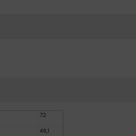
72
46,1