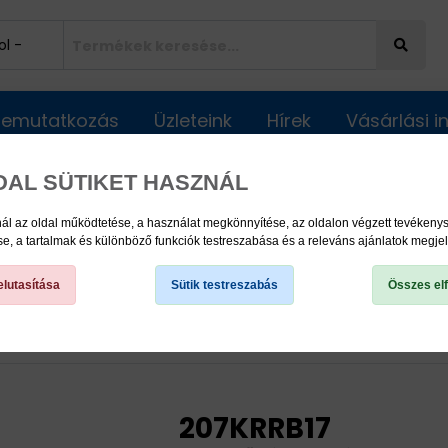
Bemutatkozás
Üzleteink
Hírek
Vásárlási 
DAL SÜTIKET HASZNÁL
ál az oldal működtetése, a használat megkönnyítése, az oldalon végzett tevéken
, a tartalmak és különböző funkciók testreszabása és a releváns ajánlatok megje
lutasítása
Sütik testreszabás
Összes el
k
Vetőgép csapágyak
207KRRB17
207KRRB17