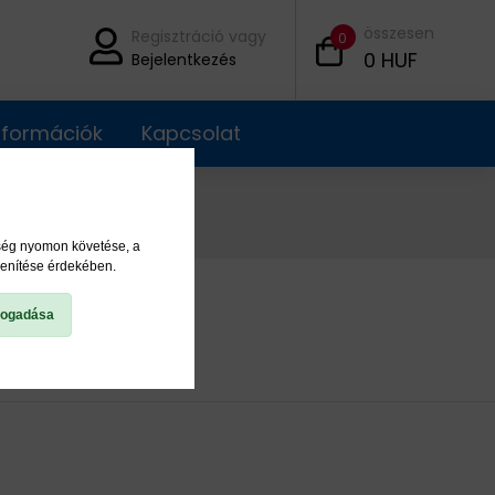
összesen
Regisztráció vagy
0
0
HUF
Bejelentkezés
információk
Kapcsolat
ység nyomon követése, a
lenítése érdekében.
fogadása