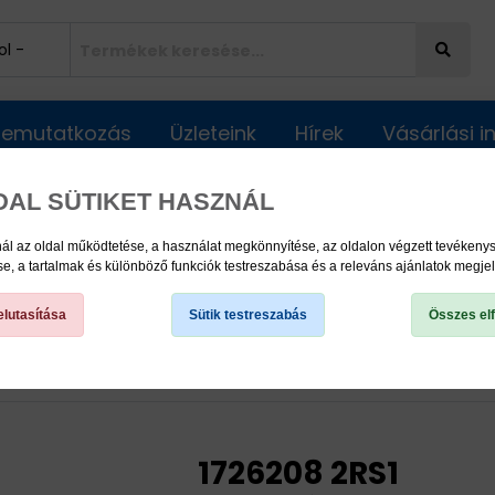
Bemutatkozás
Üzleteink
Hírek
Vásárlási 
DAL SÜTIKET HASZNÁL
ál az oldal működtetése, a használat megkönnyítése, az oldalon végzett tevéken
, a tartalmak és különböző funkciók testreszabása és a releváns ajánlatok megje
lutasítása
Sütik testreszabás
Összes el
k
Y Csapágyak
172 csapágy
1726208 2RS1
1726208 2RS1