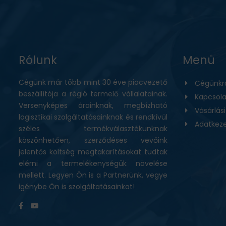
Rólunk
Menü
Cégünk már több mint 30 éve piacvezető
Cégünkr
beszállítója a régió termelő vállalatainak.
Kapcsola
Versenyképes árainknak, megbízható
Vásárlás
logisztikai szolgáltatásainknak és rendkívül
Adatkeze
széles termékválasztékunknak
köszönhetően, szerződéses vevőink
jelentős költség megtakarításokat tudtak
elérni a termelékenységük növelése
mellett. Legyen Ön is a Partnerünk, vegye
igénybe Ön is szolgáltatásainkat!