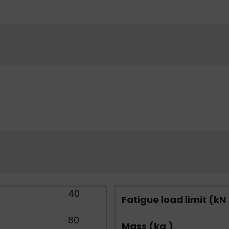
40
Fatigue load limit (kN 
80
Mass (kg )