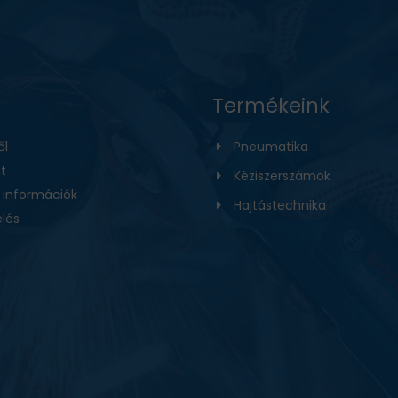
Termékeink
ől
Pneumatika
t
Kéziszerszámok
i információk
Hajtástechnika
lés