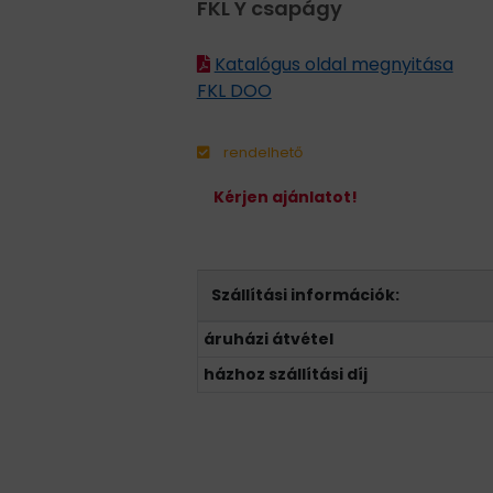
FKL Y csapágy
Katalógus oldal megnyitása
FKL DOO
rendelhető
Kérjen ajánlatot!
Szállítási információk:
áruházi átvétel
házhoz szállítási díj