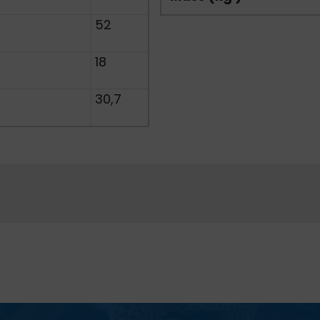
52
18
30,7