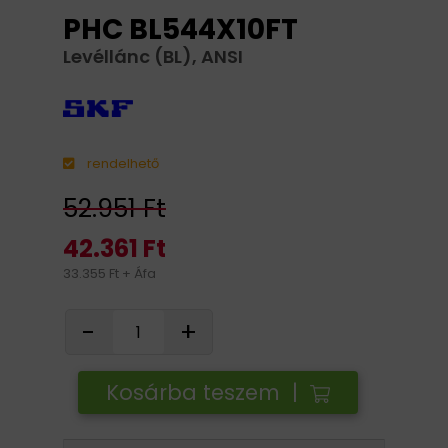
PHC BL544X10FT
Levéllánc (BL), ANSI
rendelhető
52.951 Ft
42.361 Ft
33.355 Ft + Áfa
-
+
Kosárba teszem |