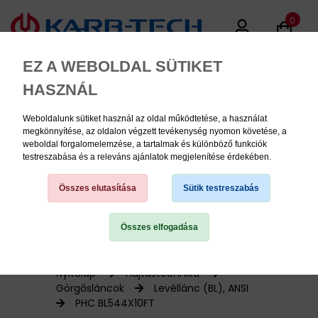
0
EZ A WEBOLDAL SÜTIKET
HASZNÁL
Weboldalunk sütiket használ az oldal működtetése, a használat
MENU
megkönnyítése, az oldalon végzett tevékenység nyomon követése, a
weboldal forgalomelemzése, a tartalmak és különböző funkciók
testreszabása és a releváns ajánlatok megjelenítése érdekében.
Termékinformációk
Összes elutasítása
Sütik testreszabás
Összes elfogadása
TERMÉK KATEGÓRIÁK
PNEUMATIKA
Nyitólap
Hajtástechnika
Görgősláncok
Levéllánc (BL), ANSI
PHC BL544X10FT
KÉZISZERSZÁMOK