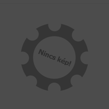
HAJTÁSTECHNIKA
KARBANTARTÓ ANYAGOK
CSAPÁGYAK
BEMUTATKOZÁS
ÜZLETEINK
HÍREK
VÁSÁRLÁSI INFORMÁCIÓK
KAPCSOLAT