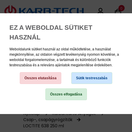
0
EZ A WEBOLDAL SÜTIKET
HASZNÁL
Weboldalunk sütiket használ az oldal működtetése, a használat
MENU
megkönnyítése, az oldalon végzett tevékenység nyomon követése, a
weboldal forgalomelemzése, a tartalmak és különböző funkciók
testreszabása és a releváns ajánlatok megjelenítése érdekében.
Termékinformációk
Összes elutasítása
Sütik testreszabás
Összes elfogadása
TERMÉK KATEGÓRIÁK
PNEUMATIKA
Nyitólap
Karbantartó Anyagok
Csap-, csapágyrögzítők
LOCTITE 638 250 ml
KÉZISZERSZÁMOK