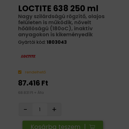
LOCTITE 638 250 ml
Nagy szilárdságú rögzítő, olajos
felületen is működik, növelt
hőállóságú (180oC), inaktív
anyagokon is kikeményedik
Gyártói kód:
1803043
rendelhető
87.416 Ft
68.831 Ft + Áfa
-
+
Kosárba teszem |