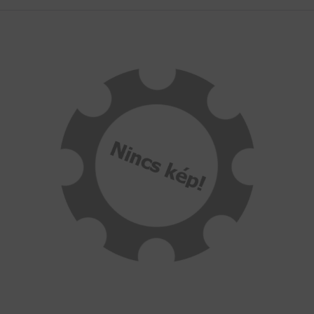
HAJTÁSTECHNIKA
KARBANTARTÓ ANYAGOK
CSAPÁGYAK
BEMUTATKOZÁS
ÜZLETEINK
HÍREK
VÁSÁRLÁSI INFORMÁCIÓK
KAPCSOLAT