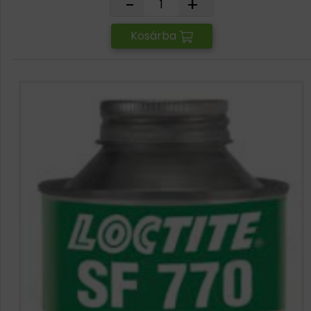
-
+
Kosárba