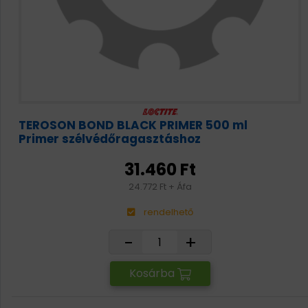
TEROSON BOND BLACK PRIMER 500 ml
Primer szélvédőragasztáshoz
31.460 Ft
24.772 Ft + Áfa
rendelhető
-
+
Kosárba