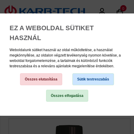
0
EZ A WEBOLDAL SÜTIKET
HASZNÁL
Weboldalunk sütiket használ az oldal működtetése, a használat
MENU
megkönnyítése, az oldalon végzett tevékenység nyomon követése, a
weboldal forgalomelemzése, a tartalmak és különböző funkciók
testreszabása és a releváns ajánlatok megjelenítése érdekében.
Primerek
Összes elutasítása
Sütik testreszabás
Összes elfogadása
TERMÉK KATEGÓRIÁK
PNEUMATIKA
KÉZISZERSZÁMOK