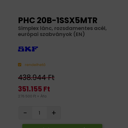
PHC 20B-1SSX5MTR
Simplex lánc, rozsdamentes acél,
európai szabványok (EN)
rendelhető
438.944 Ft
351.155 Ft
276.500 Ft + Áfa
-
+