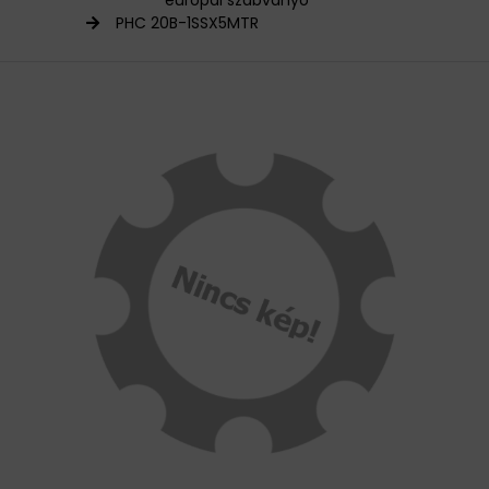
európai szabványo
PHC 20B-1SSX5MTR
HAJTÁSTECHNIKA
KARBANTARTÓ ANYAGOK
CSAPÁGYAK
BEMUTATKOZÁS
ÜZLETEINK
HÍREK
VÁSÁRLÁSI INFORMÁCIÓK
KAPCSOLAT