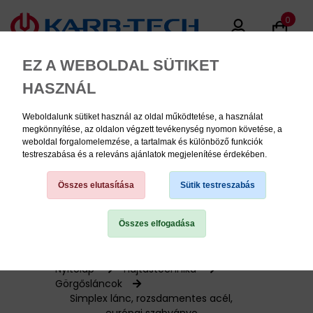
0
EZ A WEBOLDAL SÜTIKET
HASZNÁL
Weboldalunk sütiket használ az oldal működtetése, a használat
MENU
megkönnyítése, az oldalon végzett tevékenység nyomon követése, a
weboldal forgalomelemzése, a tartalmak és különböző funkciók
testreszabása és a releváns ajánlatok megjelenítése érdekében.
Termékinformációk
Összes elutasítása
Sütik testreszabás
Összes elfogadása
TERMÉK KATEGÓRIÁK
PNEUMATIKA
Nyitólap
Hajtástechnika
Görgősláncok
Simplex lánc, rozsdamentes acél,
KÉZISZERSZÁMOK