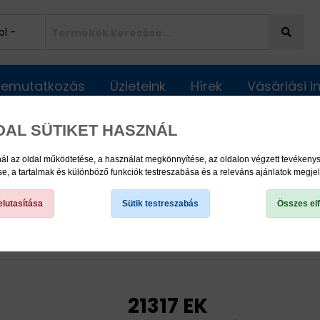
Bemutatkozás
Üzleteink
Hírek
Vásárlási 
DAL SÜTIKET HASZNÁL
ál az oldal működtetése, a használat megkönnyítése, az oldalon végzett tevéken
, a tartalmak és különböző funkciók testreszabása és a releváns ajánlatok megje
lutasítása
Sütik testreszabás
Összes el
nbeálló görgőscsapágyak
Önbeálló görgőscsapágyak
21317 EK