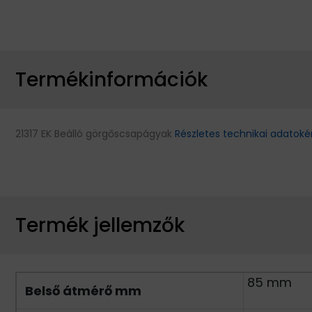
Termékinformációk
21317 EK Beálló görgőscsapágyak
Részletes technikai adatoké
Termék jellemzők
85 mm
Belső átmérő mm