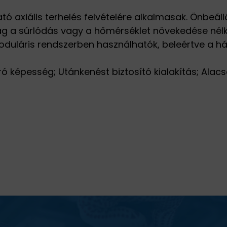
ó axiális terhelés felvételére alkalmasak. Önbeál
lag a súrlódás vagy a hőmérséklet növekedése nélkü
oduláris rendszerben használhatók, beleértve a há
ró képesség; Utánkenést biztosító kialakítás; Ala