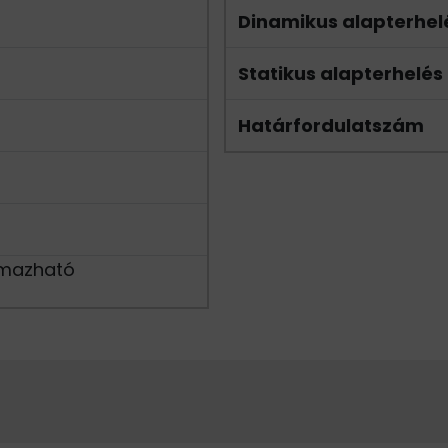
Dinamikus alapterhel
Statikus alapterhelés
Határfordulatszám
lmazható