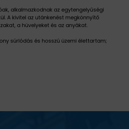
lóak, alkalmazkodnak az egytengelyűségi
l. A kivitel az utánkenést megkönnyítő
zakat, a hüvelyeket és az anyákat.
csony súrlódás és hosszú üzemi élettartam;