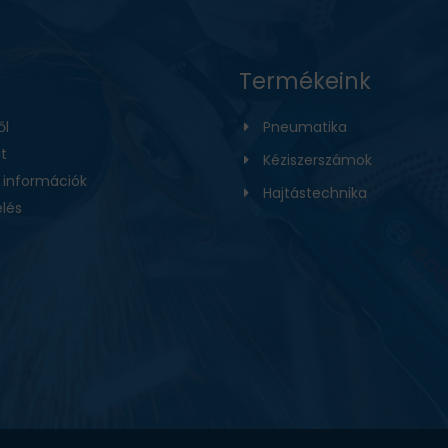
Termékeink
ől
Pneumatika
t
Kéziszerszámok
i információk
Hajtástechnika
lés