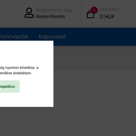
összesen
Regisztráció vagy
0
0
HUF
Bejelentkezés
információk
Kapcsolat
ység nyomon követése, a
lenítése érdekében.
fogadása
21317 EK