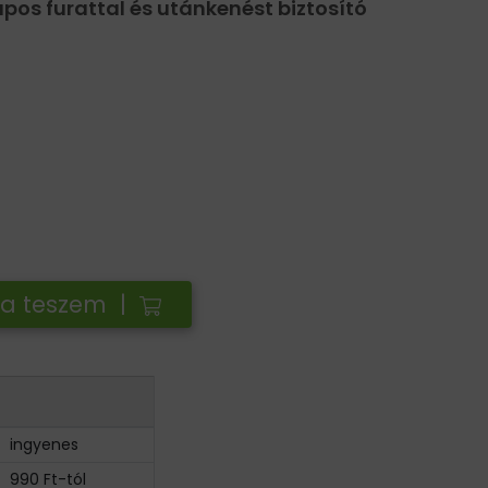
os furattal és utánkenést biztosító
ba teszem |
ingyenes
990 Ft-tól