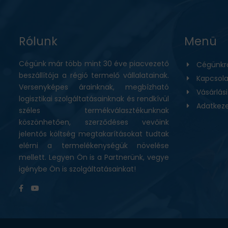
Rólunk
Menü
Cégünk már több mint 30 éve piacvezető
Cégünkr
beszállítója a régió termelő vállalatainak.
Kapcsola
Versenyképes árainknak, megbízható
Vásárlás
logisztikai szolgáltatásainknak és rendkívül
Adatkeze
széles termékválasztékunknak
köszönhetően, szerződéses vevőink
jelentős költség megtakarításokat tudtak
elérni a termelékenységük növelése
mellett. Legyen Ön is a Partnerünk, vegye
igénybe Ön is szolgáltatásainkat!