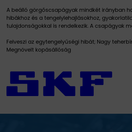
A beálló görgőscsapágyak mindkét irányban hat
hibákhoz és a tengelylehajlásokhoz, gyakorlati
tulajdonságokkal is rendelkezik. A csapágyak m
Felveszi az egytengelyűségi hibát; Nagy teherbí
Megnövelt kopásállóság