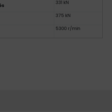
331 kN
és
375 kN
5300 r/min