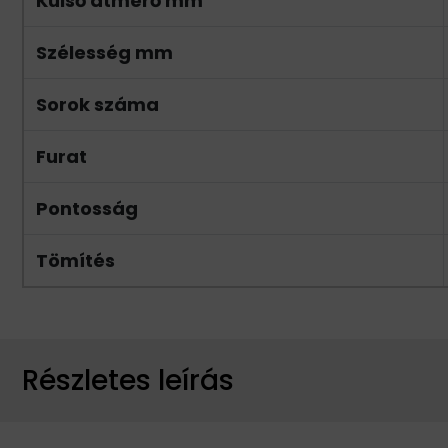
Külső átmérő mm
Szélesség mm
Sorok száma
Furat
Pontosság
Tömítés
Részletes leírás