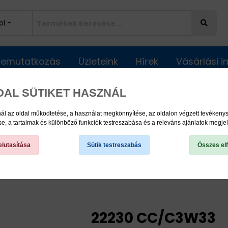
Bemutatkozás
Üzleteink
Hírek
Vásárlási 
DAL SÜTIKET HASZNÁL
ál az oldal működtetése, a használat megkönnyítése, az oldalon végzett tevéken
, a tartalmak és különböző funkciók testreszabása és a releváns ajánlatok megje
lutasítása
Sütik testreszabás
Összes el
nbeálló görgőscsapágyak
Önbeálló görgőscsapágyak
22230 CC/C3W33