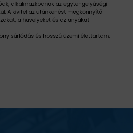
lóak, alkalmazkodnak az egytengelyűségi
l. A kivitel az utánkenést megkönnyítő
zakat, a hüvelyeket és az anyákat.
csony súrlódás és hosszú üzemi élettartam;