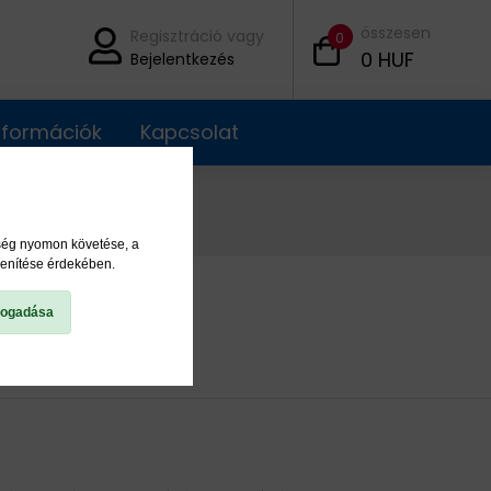
összesen
Regisztráció vagy
0
0
HUF
Bejelentkezés
információk
Kapcsolat
ység nyomon követése, a
lenítése érdekében.
fogadása
22230 CC/C3W33