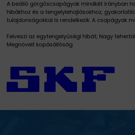
A beálló görgőscsapágyak mindkét irányban hat
hibákhoz és a tengelylehajlásokhoz, gyakorlati
tulajdonságokkal is rendelkezik. A csapágyak m
Felveszi az egytengelyűségi hibát; Nagy teherbí
Megnövelt kopásállóság