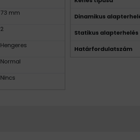
Kenés típusa
73 mm
Dinamikus alapterhel
2
Statikus alapterhelés
Hengeres
Határfordulatszám
Normal
Nincs