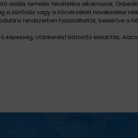
ó axiális terhelés felvételére alkalmasak. Önbeál
lag a súrlódás vagy a hőmérséklet növekedése nélkü
oduláris rendszerben használhatók, beleértve a há
ró képesség; Utánkenést biztosító kialakítás; Ala