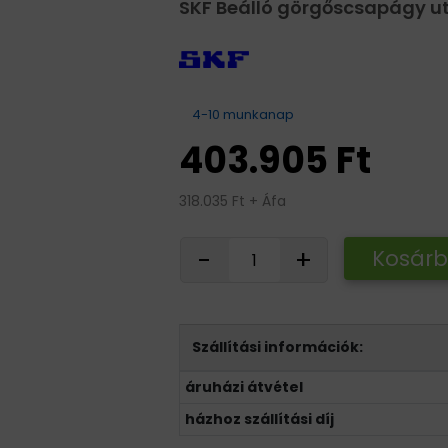
SKF Beálló görgőscsapágy ut
4-10 munkanap
403.905 Ft
318.035 Ft + Áfa
-
+
Kosár
Szállítási információk:
áruházi átvétel
házhoz szállítási díj