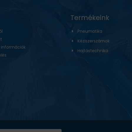
Termékeink
ől
Pneumatika
t
Kéziszerszámok
i információk
Hajtástechnika
lés