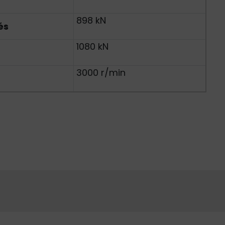
898 kN
és
1080 kN
3000 r/min