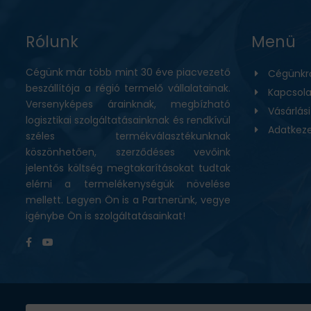
Rólunk
Menü
Cégünk már több mint 30 éve piacvezető
Cégünkr
beszállítója a régió termelő vállalatainak.
Kapcsola
Versenyképes árainknak, megbízható
Vásárlás
logisztikai szolgáltatásainknak és rendkívül
Adatkeze
széles termékválasztékunknak
köszönhetően, szerződéses vevőink
jelentős költség megtakarításokat tudtak
elérni a termelékenységük növelése
mellett. Legyen Ön is a Partnerünk, vegye
igénybe Ön is szolgáltatásainkat!