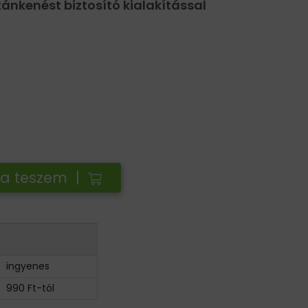
ánkenést biztosító kialakítással
ba teszem |
ingyenes
990 Ft-tól