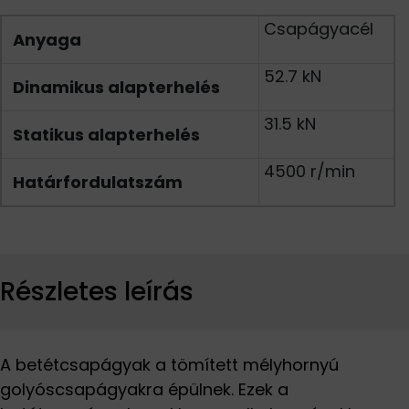
Csapágyacél
Anyaga
52.7 kN
Dinamikus alapterhelés
31.5 kN
Statikus alapterhelés
4500 r/min
Határfordulatszám
Részletes leírás
A betétcsapágyak a tömített mélyhornyú
golyóscsapágyakra épülnek. Ezek a