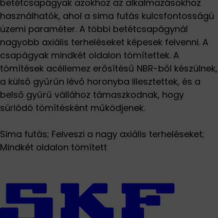
betétcsapágyak azokhoz az alkalmazásokhoz
használhatók, ahol a sima futás kulcsfontosságú
üzemi paraméter. A többi betétcsapágynál
nagyobb axiális terheléseket képesek felvenni. A
csapágyak mindkét oldalon tömítettek. A
tömítések acéllemez erősítésű NBR-ből készülnek,
a külső gyűrűn lévő horonyba illesztettek, és a
belső gyűrű vállához támaszkodnak, hogy
súrlódó tömítésként működjenek.
Sima futás; Felveszi a nagy axiális terheléseket;
Mindkét oldalon tömített