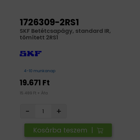
1726309-2RS1
SKF Betétcsapágy, standard IR,
tömített 2RS1
4-10 munkanap
19.671 Ft
15.489 Ft + Áfa
-
+
Kosárba teszem |