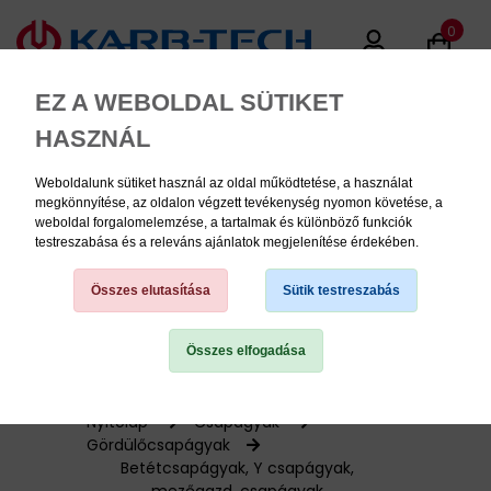
0
EZ A WEBOLDAL SÜTIKET
HASZNÁL
Weboldalunk sütiket használ az oldal működtetése, a használat
MENU
megkönnyítése, az oldalon végzett tevékenység nyomon követése, a
weboldal forgalomelemzése, a tartalmak és különböző funkciók
testreszabása és a releváns ajánlatok megjelenítése érdekében.
Termékinformációk
Összes elutasítása
Sütik testreszabás
Összes elfogadása
TERMÉK KATEGÓRIÁK
PNEUMATIKA
Nyitólap
Csapágyak
Gördülőcsapágyak
Betétcsapágyak, Y csapágyak,
KÉZISZERSZÁMOK