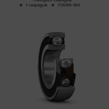
mezőgazd. csapágyak
Y csapágyak
1726309-2RS1
HAJTÁSTECHNIKA
KARBANTARTÓ ANYAGOK
CSAPÁGYAK
BEMUTATKOZÁS
ÜZLETEINK
HÍREK
VÁSÁRLÁSI INFORMÁCIÓK
KAPCSOLAT