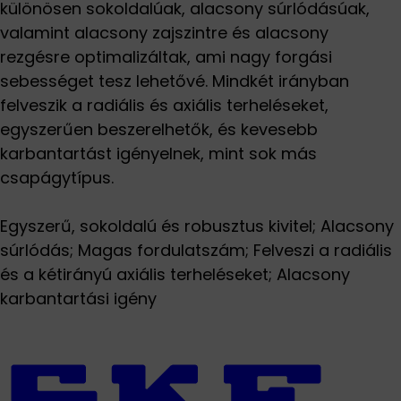
különösen sokoldalúak, alacsony súrlódásúak,
valamint alacsony zajszintre és alacsony
rezgésre optimalizáltak, ami nagy forgási
sebességet tesz lehetővé. Mindkét irányban
felveszik a radiális és axiális terheléseket,
egyszerűen beszerelhetők, és kevesebb
karbantartást igényelnek, mint sok más
csapágytípus.
Egyszerű, sokoldalú és robusztus kivitel; Alacsony
súrlódás; Magas fordulatszám; Felveszi a radiális
és a kétirányú axiális terheléseket; Alacsony
karbantartási igény