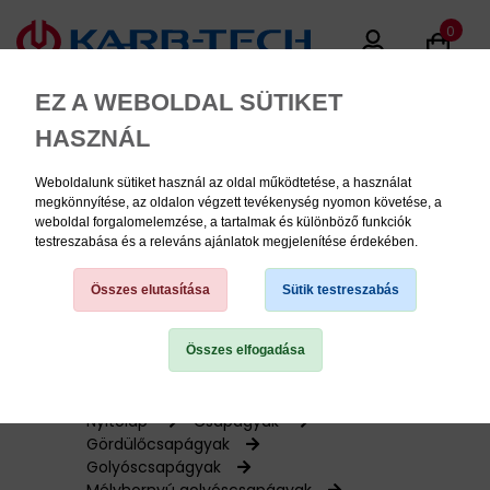
0
EZ A WEBOLDAL SÜTIKET
HASZNÁL
Weboldalunk sütiket használ az oldal működtetése, a használat
MENU
megkönnyítése, az oldalon végzett tevékenység nyomon követése, a
weboldal forgalomelemzése, a tartalmak és különböző funkciók
testreszabása és a releváns ajánlatok megjelenítése érdekében.
Termékinformációk
Összes elutasítása
Sütik testreszabás
Összes elfogadása
TERMÉK KATEGÓRIÁK
PNEUMATIKA
Nyitólap
Csapágyak
Gördülőcsapágyak
Golyóscsapágyak
KÉZISZERSZÁMOK