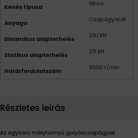
Nincs
Kenés típusa
Csapágyacél
Anyaga
29.1 kN
Dinamikus alapterhelés
25 kN
Statikus alapterhelés
8000 r/min
Határfordulatszám
Részletes leírás
Az egysorú mélyhornyú golyóscsapágyak