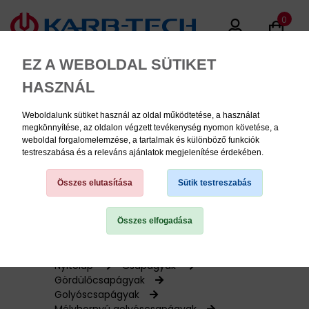
0
EZ A WEBOLDAL SÜTIKET
HASZNÁL
Weboldalunk sütiket használ az oldal működtetése, a használat
MENU
megkönnyítése, az oldalon végzett tevékenység nyomon követése, a
weboldal forgalomelemzése, a tartalmak és különböző funkciók
testreszabása és a releváns ajánlatok megjelenítése érdekében.
Termékinformációk
Összes elutasítása
Sütik testreszabás
Összes elfogadása
TERMÉK KATEGÓRIÁK
PNEUMATIKA
Nyitólap
Csapágyak
Gördülőcsapágyak
Golyóscsapágyak
KÉZISZERSZÁMOK