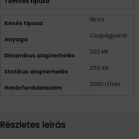
Tömítés típusa
Nincs
Kenés típusa
Csapágyacél
Anyaga
203 kN
Dinamikus alapterhelés
255 kN
Statikus alapterhelés
3000 r/min
Határfordulatszám
Részletes leírás