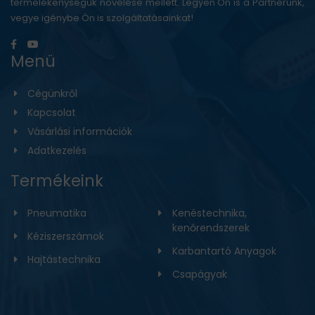
termelékenységük növelése mellett. Legyen Ön is a Partnerünk,
vegye igénybe Ön is szolgáltatásainkat!
Menü
Cégünkről
Kapcsolat
Vásárlási információk
Adatkezelés
Termékeink
Pneumatika
Kenéstechnika,
kenőrendszerek
Kéziszerszámok
Karbantartó Anyagok
Hajtástechnika
Csapágyak