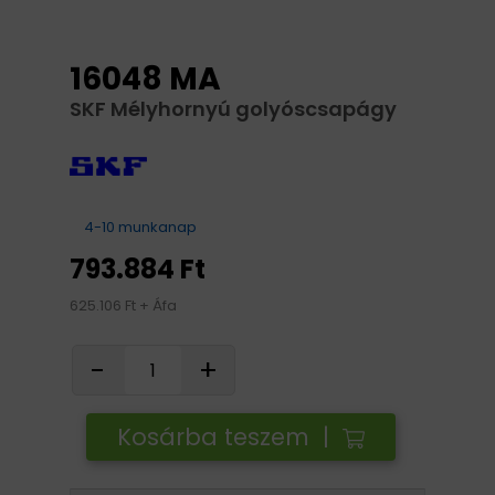
16048 MA
SKF Mélyhornyú golyóscsapágy
4-10 munkanap
793.884 Ft
625.106 Ft + Áfa
-
+
Kosárba teszem |