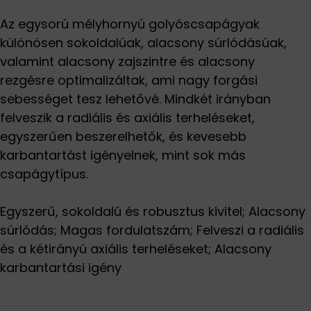
Az egysorú mélyhornyú golyóscsapágyak
különösen sokoldalúak, alacsony súrlódásúak,
valamint alacsony zajszintre és alacsony
rezgésre optimalizáltak, ami nagy forgási
sebességet tesz lehetővé. Mindkét irányban
felveszik a radiális és axiális terheléseket,
egyszerűen beszerelhetők, és kevesebb
karbantartást igényelnek, mint sok más
csapágytípus.
Egyszerű, sokoldalú és robusztus kivitel; Alacsony
súrlódás; Magas fordulatszám; Felveszi a radiális
és a kétirányú axiális terheléseket; Alacsony
karbantartási igény