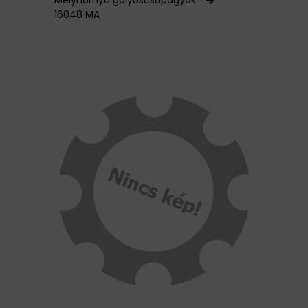
Mélyhornyú golyóscsapágyak
16048 MA
HAJTÁSTECHNIKA
KARBANTARTÓ ANYAGOK
CSAPÁGYAK
BEMUTATKOZÁS
ÜZLETEINK
HÍREK
VÁSÁRLÁSI INFORMÁCIÓK
KAPCSOLAT