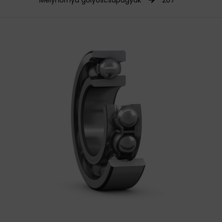
Mélyhornyú golyóscsapágyak
207
HAJTÁSTECHNIKA
KARBANTARTÓ ANYAGOK
CSAPÁGYAK
BEMUTATKOZÁS
ÜZLETEINK
HÍREK
VÁSÁRLÁSI INFORMÁCIÓK
KAPCSOLAT