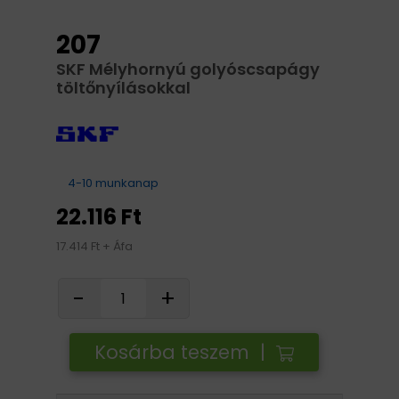
207
SKF Mélyhornyú golyóscsapágy
töltőnyílásokkal
4-10 munkanap
22.116 Ft
17.414 Ft + Áfa
-
+
Kosárba teszem |