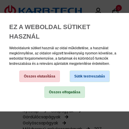
0
EZ A WEBOLDAL SÜTIKET
HASZNÁL
Weboldalunk sütiket használ az oldal működtetése, a használat
MENU
megkönnyítése, az oldalon végzett tevékenység nyomon követése, a
weboldal forgalomelemzése, a tartalmak és különböző funkciók
testreszabása és a releváns ajánlatok megjelenítése érdekében.
Termékinformációk
Összes elutasítása
Sütik testreszabás
Összes elfogadása
TERMÉK KATEGÓRIÁK
PNEUMATIKA
Nyitólap
Csapágyak
Gördülőcsapágyak
Golyóscsapágyak
KÉZISZERSZÁMOK