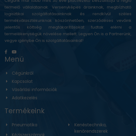
Cégünk már több mint 30 éve piacvezető beszállítója a régió
termelő vállalatainak. Versenyképes árainknak, megbízható
logisztikai szolgáltatásainknak és rendkívül széles
termékválasztékunknak köszönhetően, szerződéses vevőink
jelentős költség megtakarításokat tudtak elérni a
termelékenységük növelése mellett. Legyen Ön is a Partnerünk,
vegye igénybe Ön is szolgáltatásainkat!
Menü
Cégünkről
Kapcsolat
Vásárlási információk
Adatkezelés
Termékeink
Pneumatika
Kenéstechnika,
kenőrendszerek
Kéziszerszámok