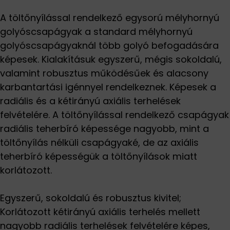
A töltőnyílással rendelkező egysorú mélyhornyú
golyóscsapágyak a standard mélyhornyú
golyóscsapágyaknál több golyó befogadására
képesek. Kialakításuk egyszerű, mégis sokoldalú,
valamint robusztus működésűek és alacsony
karbantartási igénnyel rendelkeznek. Képesek a
radiális és a kétirányú axiális terhelések
felvételére. A töltőnyílással rendelkező csapágyak
radiális teherbíró képessége nagyobb, mint a
töltőnyílás nélküli csapágyaké, de az axiális
teherbíró képességük a töltőnyílások miatt
korlátozott.
Egyszerű, sokoldalú és robusztus kivitel;
Korlátozott kétirányú axiális terhelés mellett
nagyobb radiális terhelések felvételére képes,