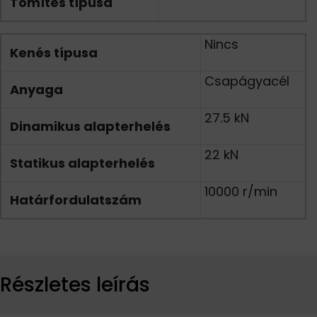
Tömítés típusa
Nincs
Kenés típusa
Csapágyacél
Anyaga
27.5 kN
Dinamikus alapterhelés
22 kN
Statikus alapterhelés
10000 r/min
Határfordulatszám
Részletes leírás