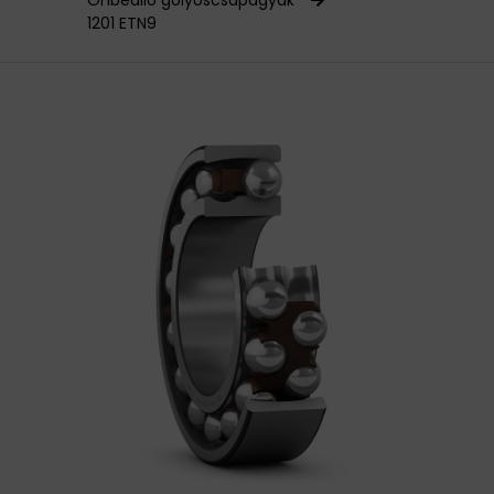
Önbeálló golyóscsapágyak
1201 ETN9
HAJTÁSTECHNIKA
KARBANTARTÓ ANYAGOK
CSAPÁGYAK
BEMUTATKOZÁS
ÜZLETEINK
HÍREK
VÁSÁRLÁSI INFORMÁCIÓK
KAPCSOLAT