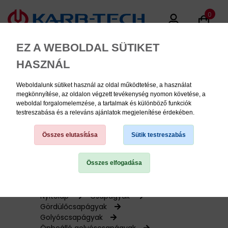
0
EZ A WEBOLDAL SÜTIKET
HASZNÁL
Weboldalunk sütiket használ az oldal működtetése, a használat
MENU
megkönnyítése, az oldalon végzett tevékenység nyomon követése, a
weboldal forgalomelemzése, a tartalmak és különböző funkciók
testreszabása és a releváns ajánlatok megjelenítése érdekében.
Termékinformációk
Összes elutasítása
Sütik testreszabás
Összes elfogadása
TERMÉK KATEGÓRIÁK
PNEUMATIKA
Nyitólap
Csapágyak
Gördülőcsapágyak
Golyóscsapágyak
KÉZISZERSZÁMOK