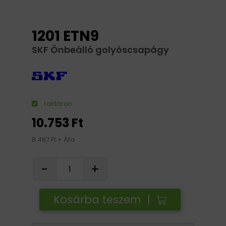
1201 ETN9
SKF Önbeálló golyóscsapágy
raktáron
10.753 Ft
8.467 Ft + Áfa
-
+
Kosárba teszem |