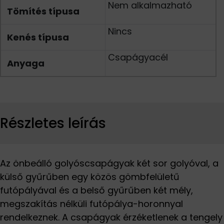
Nem alkalmazható
Tömítés típusa
Nincs
Kenés típusa
Csapágyacél
Anyaga
Részletes leírás
Az önbeálló golyóscsapágyak két sor golyóval, a
külső gyűrűben egy közös gömbfelületű
futópályával és a belső gyűrűben két mély,
megszakítás nélküli futópálya-horonnyal
rendelkeznek. A csapágyak érzéketlenek a tengely