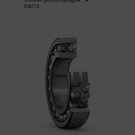
Önbeálló golyóscsapágyak
1218/C3
HAJTÁSTECHNIKA
KARBANTARTÓ ANYAGOK
CSAPÁGYAK
BEMUTATKOZÁS
ÜZLETEINK
HÍREK
VÁSÁRLÁSI INFORMÁCIÓK
KAPCSOLAT