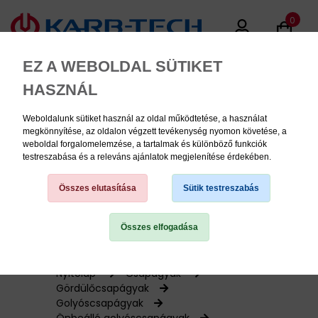
0
EZ A WEBOLDAL SÜTIKET
HASZNÁL
Weboldalunk sütiket használ az oldal működtetése, a használat
MENU
megkönnyítése, az oldalon végzett tevékenység nyomon követése, a
weboldal forgalomelemzése, a tartalmak és különböző funkciók
testreszabása és a releváns ajánlatok megjelenítése érdekében.
Termékinformációk
Összes elutasítása
Sütik testreszabás
Összes elfogadása
TERMÉK KATEGÓRIÁK
PNEUMATIKA
Nyitólap
Csapágyak
Gördülőcsapágyak
Golyóscsapágyak
KÉZISZERSZÁMOK