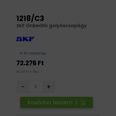
1218/C3
SKF Önbeálló golyóscsapágy
4-10 munkanap
72.276 Ft
56.911 Ft + Áfa
-
+
Kosárba teszem |