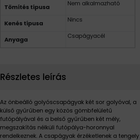
Nem alkalmazható
Tömítés típusa
Nincs
Kenés típusa
Csapágyacél
Anyaga
Részletes leírás
Az önbeálló golyóscsapágyak két sor golyóval, a
külső gyűrűben egy közös gömbfelületű
futópályával és a belső gyűrűben két mély,
megszakítás nélküli futópálya-horonnyal
rendelkeznek. A csapágyak érzéketlenek a tengely