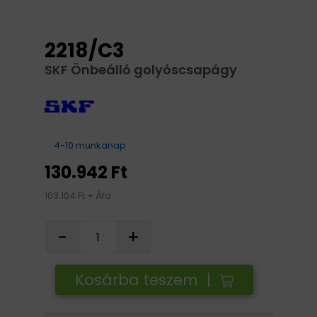
2218/C3
SKF Önbeálló golyóscsapágy
4-10 munkanap
130.942 Ft
103.104 Ft + Áfa
-
+
Kosárba teszem |