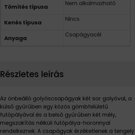
Nem alkalmazható
Tömítés típusa
Nincs
Kenés típusa
Csapágyacél
Anyaga
Részletes leírás
Az önbeálló golyóscsapágyak két sor golyóval, a
külső gyűrűben egy közös gömbfelületű
futópályával és a belső gyűrűben két mély,
megszakítás nélküli futópálya-horonnyal
rendelkeznek. A csapágyak érzéketlenek a tengely