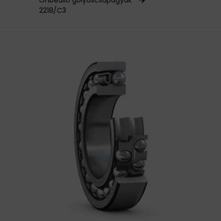
Önbeálló golyóscsapágyak
2218/C3
HAJTÁSTECHNIKA
KARBANTARTÓ ANYAGOK
CSAPÁGYAK
BEMUTATKOZÁS
ÜZLETEINK
HÍREK
VÁSÁRLÁSI INFORMÁCIÓK
KAPCSOLAT