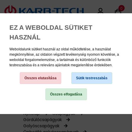
0
EZ A WEBOLDAL SÜTIKET
HASZNÁL
Weboldalunk sütiket használ az oldal működtetése, a használat
MENU
megkönnyítése, az oldalon végzett tevékenység nyomon követése, a
weboldal forgalomelemzése, a tartalmak és különböző funkciók
testreszabása és a releváns ajánlatok megjelenítése érdekében.
Termékinformációk
Összes elutasítása
Sütik testreszabás
Összes elfogadása
TERMÉK KATEGÓRIÁK
PNEUMATIKA
Nyitólap
Csapágyak
Gördülőcsapágyak
Golyóscsapágyak
KÉZISZERSZÁMOK