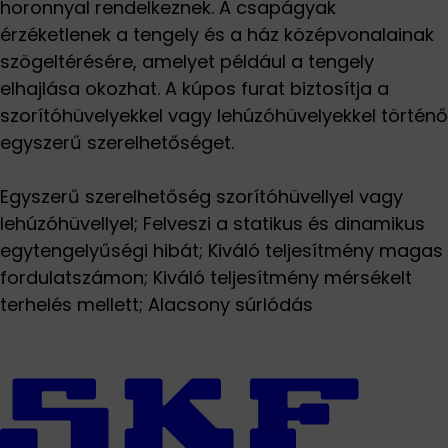
horonnyal rendelkeznek. A csapágyak
érzéketlenek a tengely és a ház középvonalainak
szögeltérésére, amelyet például a tengely
elhajlása okozhat. A kúpos furat biztosítja a
szorítóhüvelyekkel vagy lehúzóhüvelyekkel történő
egyszerű szerelhetőséget.
Egyszerű szerelhetőség szorítóhüvellyel vagy
lehúzóhüvellyel; Felveszi a statikus és dinamikus
egytengelyűségi hibát; Kiváló teljesítmény magas
fordulatszámon; Kiváló teljesítmény mérsékelt
terhelés mellett; Alacsony súrlódás