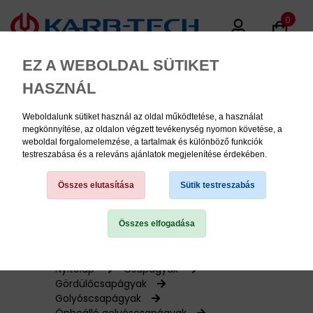
0
EZ A WEBOLDAL SÜTIKET
HASZNÁL
Weboldalunk sütiket használ az oldal működtetése, a használat
MENU
megkönnyítése, az oldalon végzett tevékenység nyomon követése, a
weboldal forgalomelemzése, a tartalmak és különböző funkciók
testreszabása és a releváns ajánlatok megjelenítése érdekében.
Termékinformációk
Összes elutasítása
Sütik testreszabás
Összes elfogadása
TERMÉK KATEGÓRIÁK
PNEUMATIKA
Nyitólap
Csapágyak
Gördülőcsapágyak
Golyóscsapágyak
KÉZISZERSZÁMOK