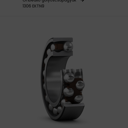
Önbeálló golyóscsapágyak
1306 EKTN9
HAJTÁSTECHNIKA
KARBANTARTÓ ANYAGOK
CSAPÁGYAK
BEMUTATKOZÁS
ÜZLETEINK
HÍREK
VÁSÁRLÁSI INFORMÁCIÓK
KAPCSOLAT