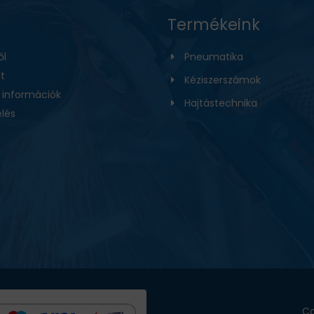
Termékeink
ől
Pneumatika
t
Kéziszerszámok
i információk
Hajtástechnika
lés
Co