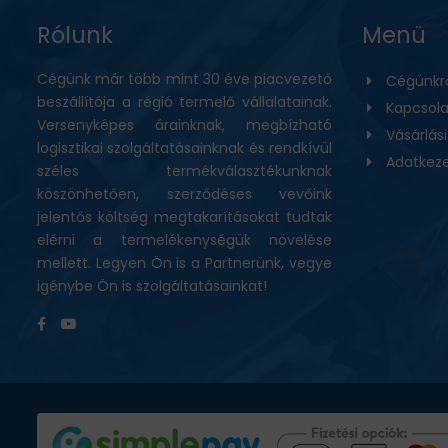
Rólunk
Menü
Cégünk már több mint 30 éve piacvezető
Cégünkr
beszállítója a régió termelő vállalatainak.
Kapcsola
Versenyképes árainknak, megbízható
Vásárlás
logisztikai szolgáltatásainknak és rendkívül
Adatkeze
széles termékválasztékunknak
köszönhetően, szerződéses vevőink
jelentős költség megtakarításokat tudtak
elérni a termelékenységük növelése
mellett. Legyen Ön is a Partnerünk, vegye
igénybe Ön is szolgáltatásainkat!