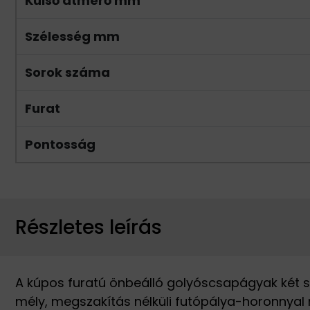
Külső átmérő mm
Szélesség mm
Sorok száma
Furat
Pontosság
Részletes leírás
A kúpos furatú önbeálló golyóscsapágyak két s
mély, megszakítás nélküli futópálya-horonnyal 