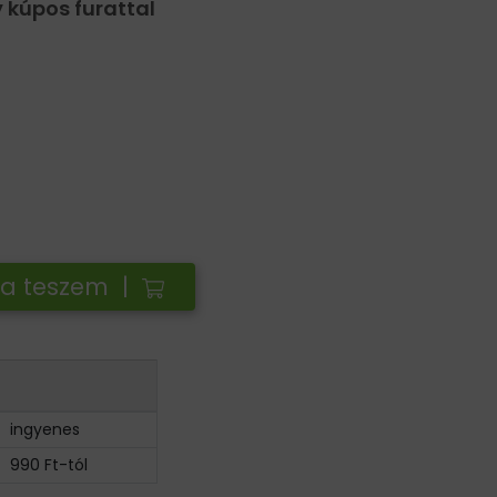
kúpos furattal
ba teszem |
ingyenes
990 Ft-tól