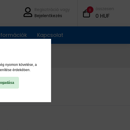
összesen
Regisztráció vagy
0
0
HUF
Bejelentkezés
információk
Kapcsolat
ység nyomon követése, a
lenítése érdekében.
fogadása