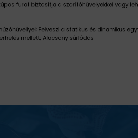
kúpos furat biztosítja a szorítóhüvelyekkel vagy l
húzóhüvellyel; Felveszi a statikus és dinamikus eg
erhelés mellett; Alacsony súrlódás