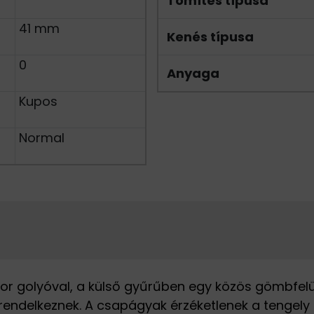
Tömítés típusa
41 mm
Kenés típusa
0
Anyaga
Kupos
Normal
or golyóval, a külső gyűrűben egy közös gömbfelü
rendelkeznek. A csapágyak érzéketlenek a tengely