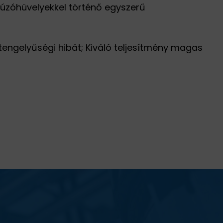
ehúzóhüvelyekkel történő egyszerű
ytengelyűségi hibát; Kiváló teljesítmény magas