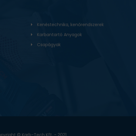
Kenéstechnika, kenőrendszerek
Karbantartó Anyagok
Csapágyak
pyright © Karb-Tech Kft. - 2021