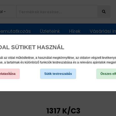
Bemutatkozás
Üzleteink
Hírek
Vásárlási 
DAL SÜTIKET HASZNÁL
ál az oldal működtetése, a használat megkönnyítése, az oldalon végzett tevéken
, a tartalmak és különböző funkciók testreszabása és a releváns ajánlatok megje
lutasítása
Sütik testreszabás
Összes el
olyóscsapágyak
Önbeálló golyóscsapágyak
1317 K/C3
1317 K/C3