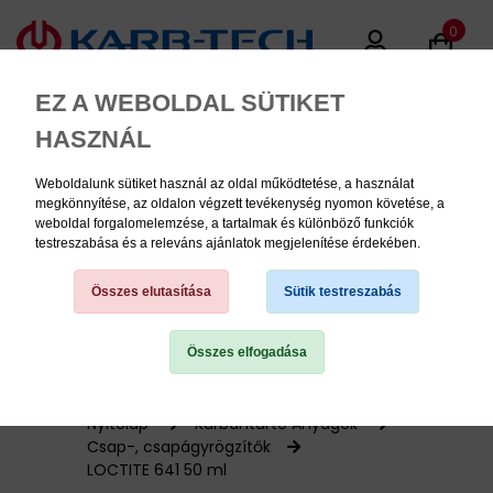
0
EZ A WEBOLDAL SÜTIKET
HASZNÁL
Weboldalunk sütiket használ az oldal működtetése, a használat
MENU
megkönnyítése, az oldalon végzett tevékenység nyomon követése, a
weboldal forgalomelemzése, a tartalmak és különböző funkciók
testreszabása és a releváns ajánlatok megjelenítése érdekében.
Termékinformációk
Összes elutasítása
Sütik testreszabás
Összes elfogadása
TERMÉK KATEGÓRIÁK
PNEUMATIKA
Nyitólap
Karbantartó Anyagok
Csap-, csapágyrögzítők
LOCTITE 641 50 ml
KÉZISZERSZÁMOK