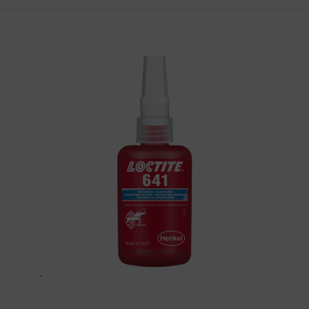
HAJTÁSTECHNIKA
KARBANTARTÓ ANYAGOK
CSAPÁGYAK
BEMUTATKOZÁS
ÜZLETEINK
HÍREK
VÁSÁRLÁSI INFORMÁCIÓK
KAPCSOLAT