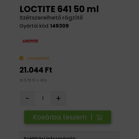
LOCTITE 641 50 ml
Szétszerelhető rögzítő
Gyártói kód:
149309
rendelhető
21.044 Ft
16.570 Ft + Áfa
-
+
Kosárba teszem |
Szállítási információk: