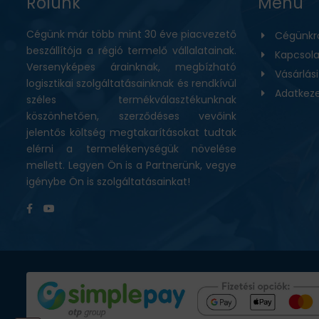
Rólunk
Menü
Cégünk már több mint 30 éve piacvezető
Cégünkr
beszállítója a régió termelő vállalatainak.
Kapcsola
Versenyképes árainknak, megbízható
Vásárlás
logisztikai szolgáltatásainknak és rendkívül
Adatkeze
széles termékválasztékunknak
köszönhetően, szerződéses vevőink
jelentős költség megtakarításokat tudtak
elérni a termelékenységük növelése
mellett. Legyen Ön is a Partnerünk, vegye
igénybe Ön is szolgáltatásainkat!