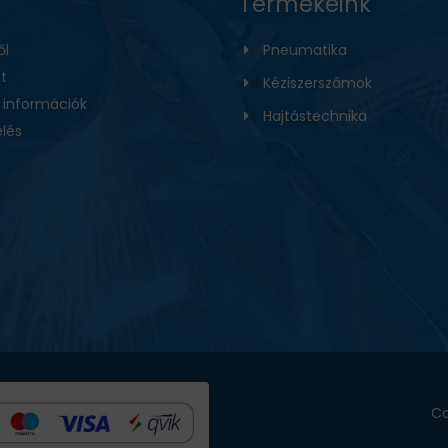
Termékeink
ől
Pneumatika
t
Kéziszerszámok
i információk
Hajtástechnika
lés
Co