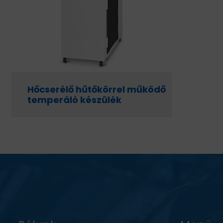
BEMUTATKOZÁS
ÜZLETEINK
HÍREK
Hőcserélő hűtőkörrel működő
VÁSÁRLÁSI INFORMÁCIÓK
temperáló készülék
KAPCSOLAT