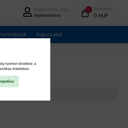
összesen
Regisztráció vagy
0
0
HUF
Bejelentkezés
információk
Kapcsolat
ység nyomon követése, a
lenítése érdekében.
fogadása