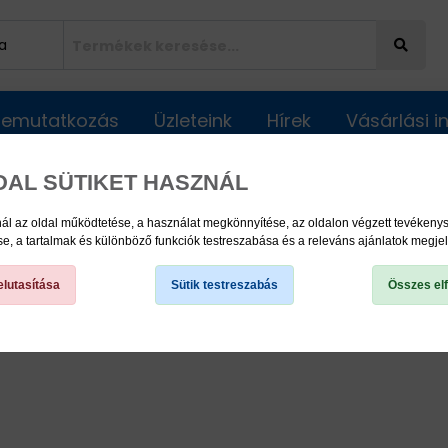
Bemutatkozás
Üzleteink
Hírek
Vásárlási 
DAL SÜTIKET HASZNÁL
ál az oldal működtetése, a használat megkönnyítése, az oldalon végzett tevéken
, a tartalmak és különböző funkciók testreszabása és a releváns ajánlatok megje
lutasítása
Sütik testreszabás
Összes el