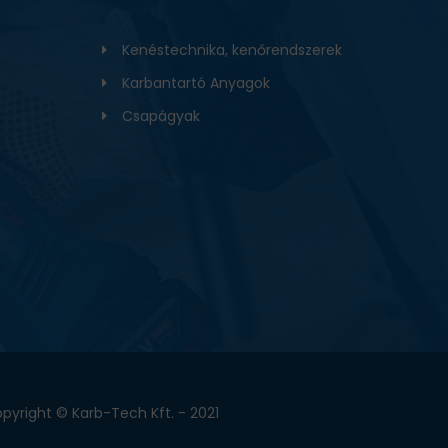
Kenéstechnika, kenőrendszerek
Karbantartó Anyagok
Csapágyak
pyright © Karb-Tech Kft. - 2021