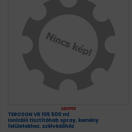
TEROSON VR 105 500 ml
Ionizáló tisztítóhab spray, kemény
felületekhez, szélvédőhöz