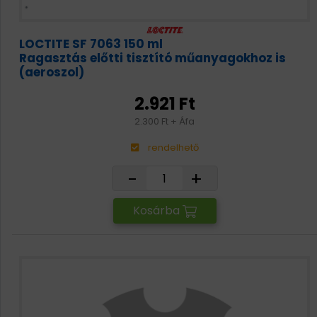
LOCTITE SF 7063 150 ml
Ragasztás előtti tisztító műanyagokhoz is
(aeroszol)
2.921 Ft
2.300 Ft + Áfa
rendelhető
-
+
Kosárba