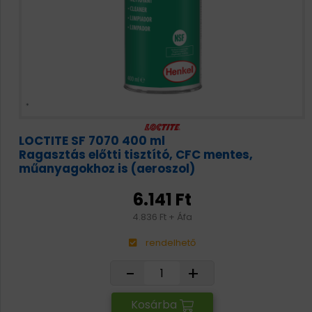
LOCTITE SF 7070 400 ml
Ragasztás előtti tisztító, CFC mentes,
műanyagokhoz is (aeroszol)
6.141 Ft
4.836 Ft + Áfa
rendelhető
-
+
Kosárba