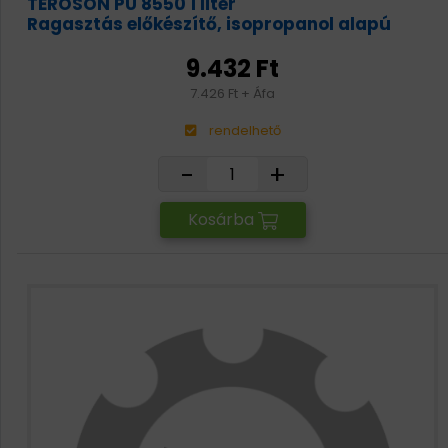
TEROSON PU 8550 1 liter
Ragasztás előkészítő, isopropanol alapú
9.432 Ft
7.426 Ft + Áfa
rendelhető
-
+
Kosárba