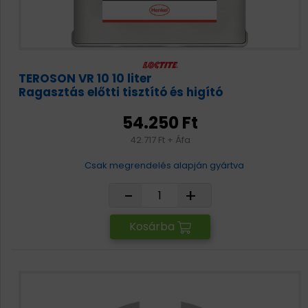
TEROSON VR 10 10 liter
Ragasztás előtti tisztító és higító
54.250 Ft
42.717 Ft + Áfa
Csak megrendelés alapján gyártva
-
+
Kosárba