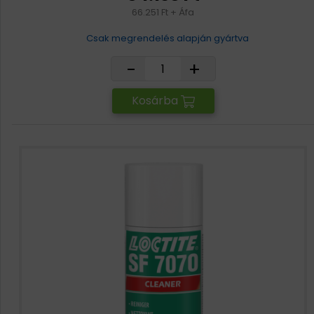
66.251 Ft + Áfa
Csak megrendelés alapján gyártva
-
+
Kosárba