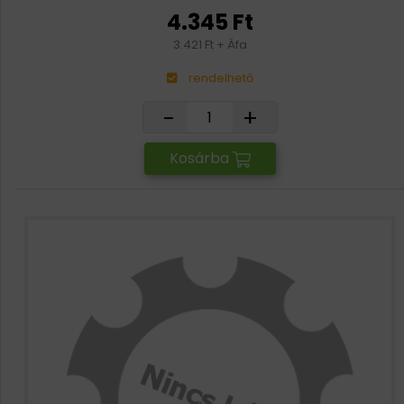
4.345 Ft
3.421 Ft + Áfa
rendelhető
-
+
Kosárba