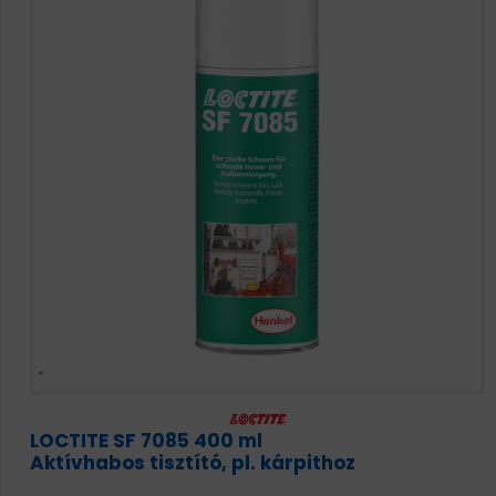
HAJTÁSTECHNIKA
KARBANTARTÓ ANYAGOK
CSAPÁGYAK
BEMUTATKOZÁS
ÜZLETEINK
HÍREK
VÁSÁRLÁSI INFORMÁCIÓK
KAPCSOLAT
LOCTITE SF 7085 400 ml
Aktívhabos tisztító, pl. kárpithoz