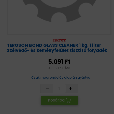
TEROSON BOND GLASS CLEANER 1 kg, 1 liter
Szélvédő- és keményfelület tisztító folyadék
5.091 Ft
4.009 Ft + Áfa
Csak megrendelés alapján gyártva
-
+
Kosárba