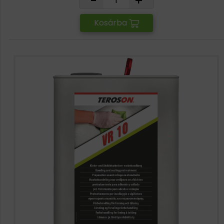
-
+
Kosárba