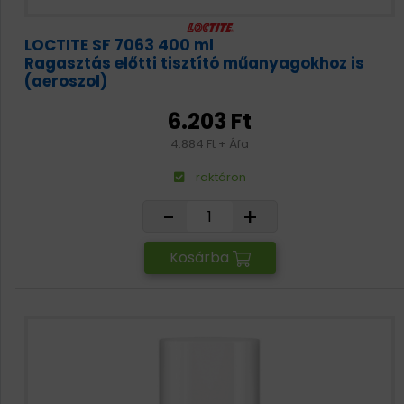
LOCTITE SF 7063 400 ml
Ragasztás előtti tisztító műanyagokhoz is
(aeroszol)
6.203 Ft
4.884 Ft + Áfa
raktáron
-
+
Kosárba