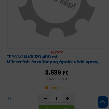
TEROSON VR 120 400 ml
Műszerfal- és műanyag ápoló-védő spray
3.589 Ft
2.826 Ft + Áfa
rendelhető
-
+
🍪