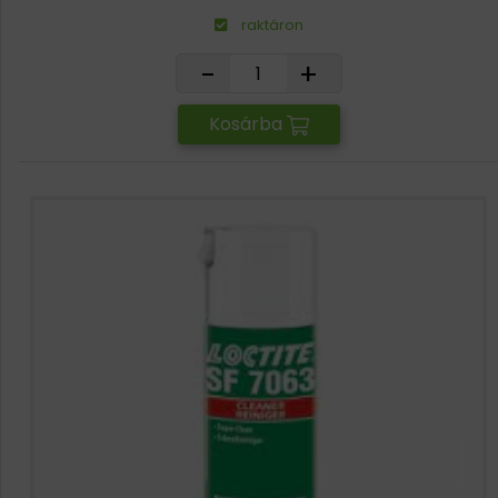
raktáron
-
+
Kosárba