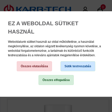
0
EZ A WEBOLDAL SÜTIKET
HASZNÁL
Weboldalunk sütiket használ az oldal működtetése, a használat
MENU
megkönnyítése, az oldalon végzett tevékenység nyomon követése, a
weboldal forgalomelemzése, a tartalmak és különböző funkciók
testreszabása és a releváns ajánlatok megjelenítése érdekében.
Tisztítók
Összes elutasítása
Sütik testreszabás
Összes elfogadása
TERMÉK KATEGÓRIÁK
PNEUMATIKA
KÉZISZERSZÁMOK