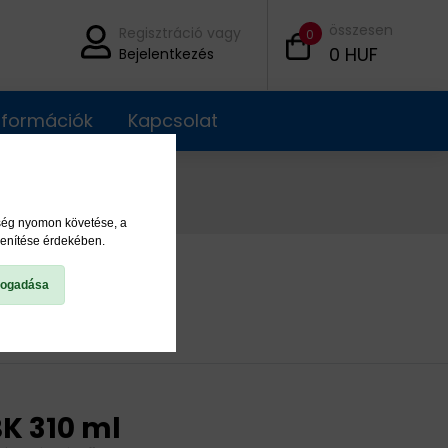
összesen
Regisztráció vagy
0
0
HUF
Bejelentkezés
információk
Kapcsolat
ység nyomon követése, a
lenítése érdekében.
fogadása
K 310 ml