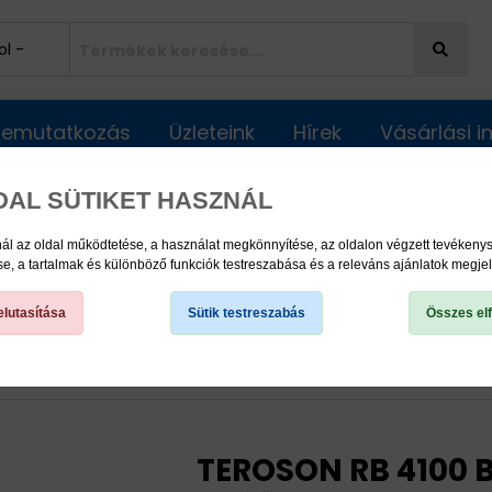
Bemutatkozás
Üzleteink
Hírek
Vásárlási 
DAL SÜTIKET HASZNÁL
ál az oldal működtetése, a használat megkönnyítése, az oldalon végzett tevéken
, a tartalmak és különböző funkciók testreszabása és a releváns ajánlatok megje
lutasítása
Sütik testreszabás
Összes el
TEROSON RB 4100 BK 310 ml
TEROSON RB 4100 B