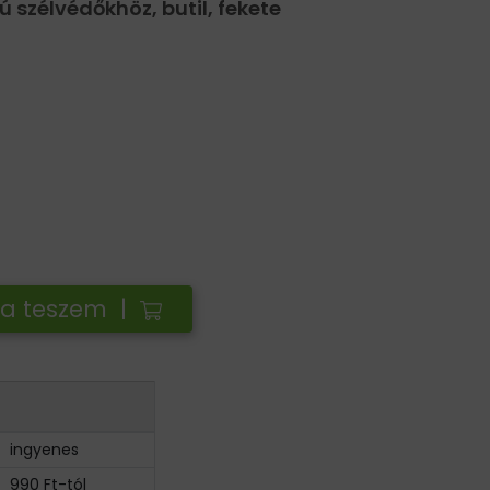
zélvédőkhöz, butil, fekete
ba teszem |
ingyenes
990 Ft-tól