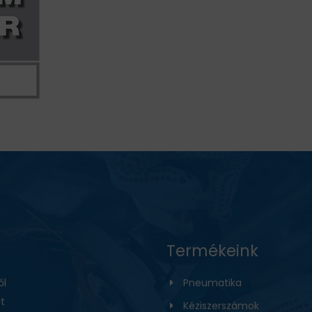
Termékeink
ől
Pneumatika
t
Kéziszerszámok