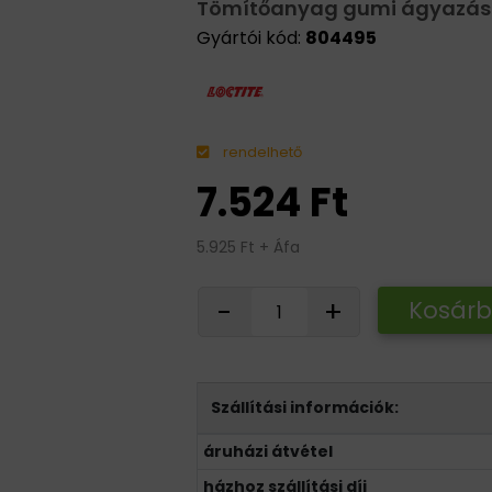
Tömítőanyag gumi ágyazású s
Gyártói kód:
804495
rendelhető
7.524 Ft
5.925 Ft + Áfa
-
+
Kosár
Szállítási információk:
áruházi átvétel
házhoz szállítási díj