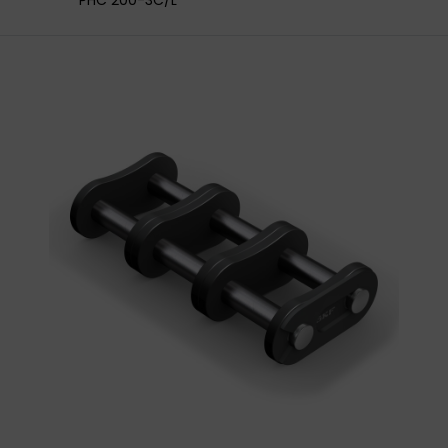
PHC 200-3C/L
HAJTÁSTECHNIKA
KARBANTARTÓ ANYAGOK
CSAPÁGYAK
BEMUTATKOZÁS
ÜZLETEINK
HÍREK
VÁSÁRLÁSI INFORMÁCIÓK
KAPCSOLAT