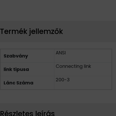
Termék jellemzők
ANSI
Szabvány
Connecting link
link tipusa
200-3
Lánc Száma
Részletes leírás