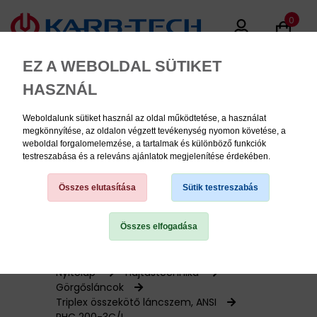
0
EZ A WEBOLDAL SÜTIKET
HASZNÁL
Weboldalunk sütiket használ az oldal működtetése, a használat
MENU
megkönnyítése, az oldalon végzett tevékenység nyomon követése, a
weboldal forgalomelemzése, a tartalmak és különböző funkciók
testreszabása és a releváns ajánlatok megjelenítése érdekében.
Termékinformációk
Összes elutasítása
Sütik testreszabás
Összes elfogadása
TERMÉK KATEGÓRIÁK
PNEUMATIKA
Nyitólap
Hajtástechnika
Görgősláncok
Triplex összekötő láncszem, ANSI
KÉZISZERSZÁMOK