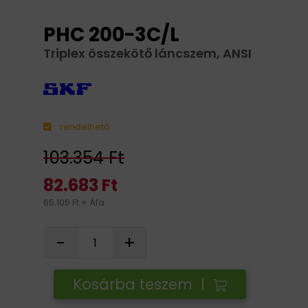
PHC 200-3C/L
Triplex összekötő láncszem, ANSI
rendelhető
103.354 Ft
82.683 Ft
65.105 Ft + Áfa
-
+
Kosárba teszem |