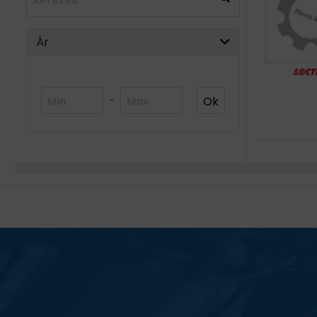
BEMUTATKOZÁS
Ár
ÜZLETEINK
HÍREK
-
Ok
VÁSÁRLÁSI INFORMÁCIÓK
KAPCSOLAT