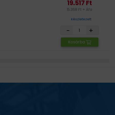
19.517 Ft
15.368 Ft + Áfa
készletezett
-
+
Kosárba