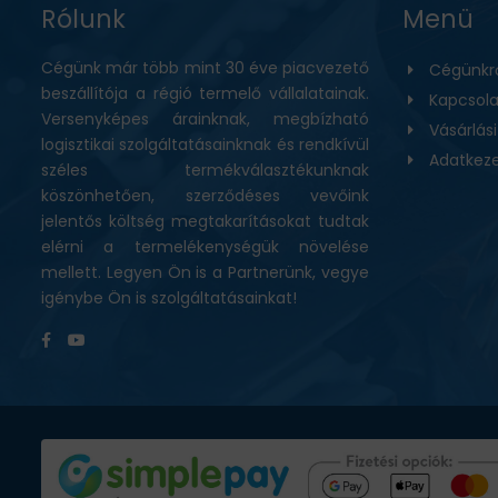
Rólunk
Menü
Cégünk már több mint 30 éve piacvezető
Cégünkr
beszállítója a régió termelő vállalatainak.
Kapcsola
Versenyképes árainknak, megbízható
Vásárlás
logisztikai szolgáltatásainknak és rendkívül
Adatkeze
széles termékválasztékunknak
köszönhetően, szerződéses vevőink
jelentős költség megtakarításokat tudtak
elérni a termelékenységük növelése
mellett. Legyen Ön is a Partnerünk, vegye
igénybe Ön is szolgáltatásainkat!