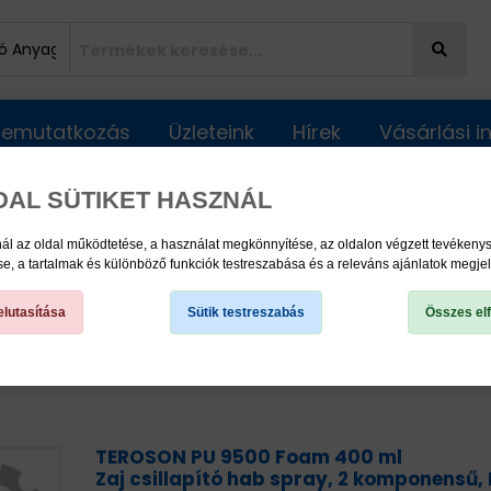
Bemutatkozás
Üzleteink
Hírek
Vásárlási 
DAL SÜTIKET HASZNÁL
ál az oldal működtetése, a használat megkönnyítése, az oldalon végzett tevéken
, a tartalmak és különböző funkciók testreszabása és a releváns ajánlatok megje
lutasítása
Sütik testreszabás
Összes el
TEROSON PU 9500 Foam 400 ml
Zaj csillapító hab spray, 2 komponensű,