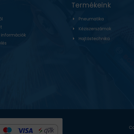
Termékeink
ől
Pneumatika
t
Kéziszerszámok
i információk
Hajtástechnika
lés
Co