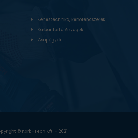
Kenéstechnika, kenőrendszerek
Karbantartó Anyagok
Csapágyak
pyright © Karb-Tech Kft. - 2021