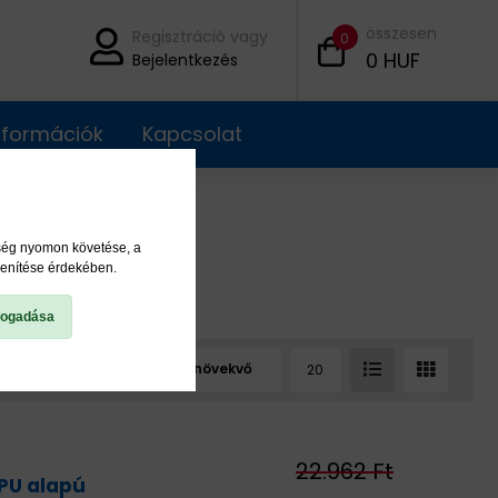
összesen
Regisztráció vagy
0
0
HUF
Bejelentkezés
információk
Kapcsolat
ység nyomon követése, a
lenítése érdekében.
fogadása
22.962 Ft
 PU alapú