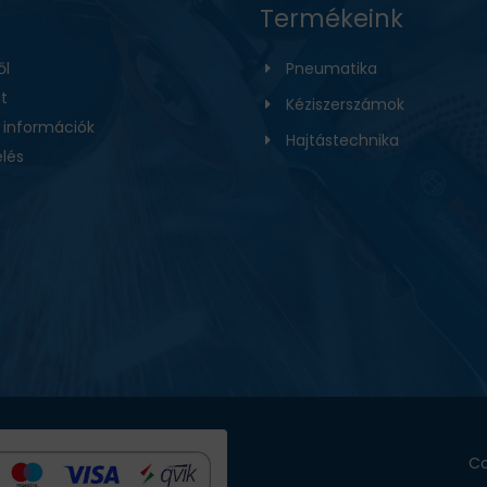
Termékeink
ől
Pneumatika
t
Kéziszerszámok
i információk
Hajtástechnika
lés
Co