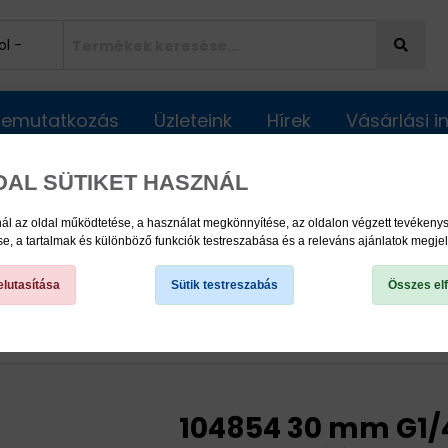
Bemutatkozás
Üzleteink
Hírek
Vásárlási 
DAL SÜTIKET HASZNÁL
ál az oldal működtetése, a használat megkönnyítése, az oldalon végzett tevéken
, a tartalmak és különböző funkciók testreszabása és a releváns ajánlatok megje
lutasítása
Sütik testreszabás
Összes el
 Automata Kenőrendszerek, és kenőanyagok
Kiegészítők
104854 30 mm G1/4