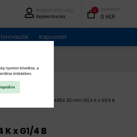
összesen
Regisztráció vagy
0
0
HUF
Bejelentkezés
információk
Kapcsolat
ység nyomon követése, a
lenítése érdekében.
fogadása
Hosszabbítók
104854 30 mm G1/4 K x G1/4 B
 K x G1/4 B