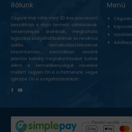
Rólunk
Menü
Cégünk már több mint 30 éve piacvezető
Cégünkr
beszállítója a régió termelő vállalatainak.
Kapcsola
Versenyképes árainknak, megbízható
Vásárlás
logisztikai szolgáltatásainknak és rendkívül
Adatkeze
széles termékválasztékunknak
köszönhetően, szerződéses vevőink
jelentős költség megtakarításokat tudtak
elérni a termelékenységük növelése
mellett. Legyen Ön is a Partnerünk, vegye
igénybe Ön is szolgáltatásainkat!