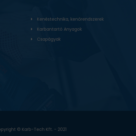
Kenéstechnika, kenőrendszerek
Karbantartó Anyagok
Csapágyak
pyright © Karb-Tech Kft. - 2021