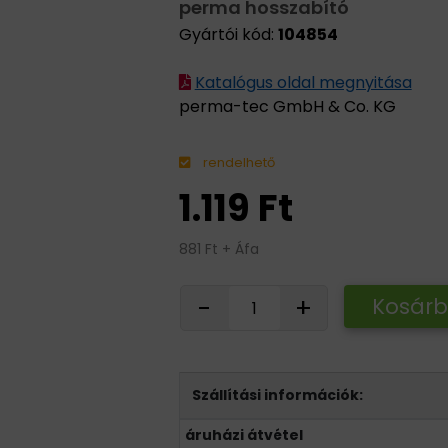
perma hosszabító
Gyártói kód:
104854
Katalógus oldal megnyitása
perma-tec GmbH & Co. KG
rendelhető
1.119 Ft
881 Ft + Áfa
-
+
Kosár
Szállítási információk:
áruházi átvétel