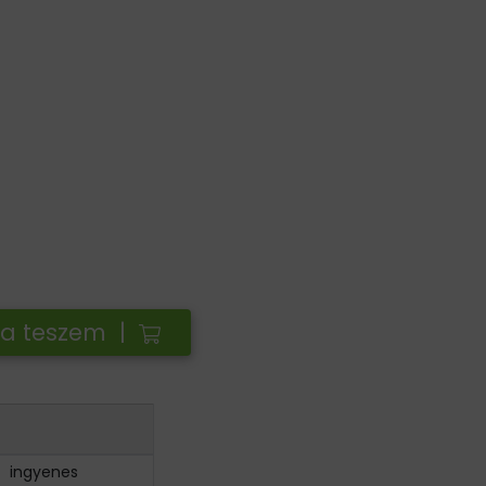
ba teszem |
ingyenes