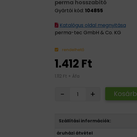
perma hosszabító
Gyártói kód:
104855
Katalógus oldal megnyitása
perma-tec GmbH & Co. KG
rendelhető
1.412 Ft
1.112 Ft + Áfa
-
+
Kosár
Szállítási információk:
áruházi átvétel