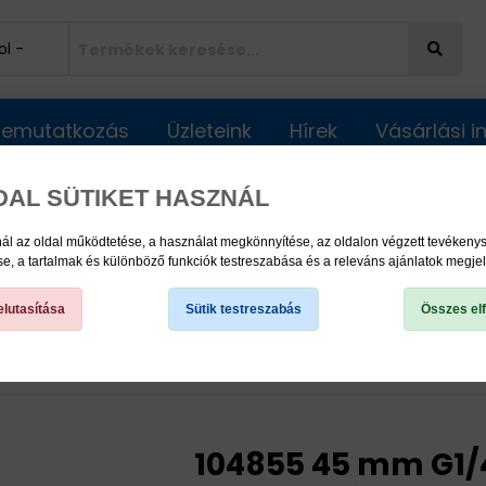
Bemutatkozás
Üzleteink
Hírek
Vásárlási 
DAL SÜTIKET HASZNÁL
ál az oldal működtetése, a használat megkönnyítése, az oldalon végzett tevéken
, a tartalmak és különböző funkciók testreszabása és a releváns ajánlatok megje
lutasítása
Sütik testreszabás
Összes el
 Automata Kenőrendszerek, és kenőanyagok
Kiegészítők
104855 45 mm G1/4