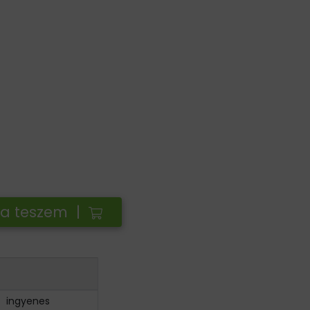
ba teszem |
ingyenes