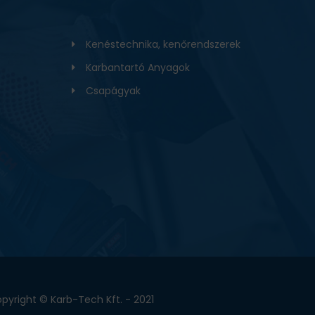
Kenéstechnika, kenőrendszerek
Karbantartó Anyagok
Csapágyak
pyright © Karb-Tech Kft. - 2021