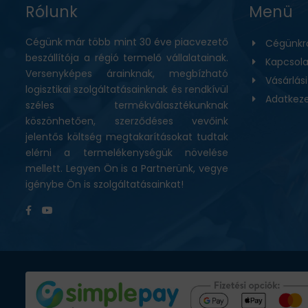
Rólunk
Menü
Cégünk már több mint 30 éve piacvezető
Cégünkr
beszállítója a régió termelő vállalatainak.
Kapcsola
Versenyképes árainknak, megbízható
Vásárlás
logisztikai szolgáltatásainknak és rendkívül
Adatkeze
széles termékválasztékunknak
köszönhetően, szerződéses vevőink
jelentős költség megtakarításokat tudtak
elérni a termelékenységük növelése
mellett. Legyen Ön is a Partnerünk, vegye
igénybe Ön is szolgáltatásainkat!