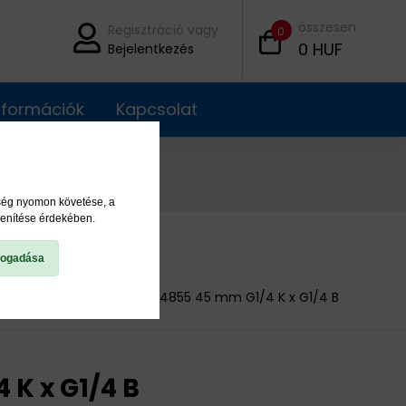
összesen
Regisztráció vagy
0
0
HUF
Bejelentkezés
információk
Kapcsolat
ység nyomon követése, a
lenítése érdekében.
fogadása
Hosszabbítók
104855 45 mm G1/4 K x G1/4 B
 K x G1/4 B