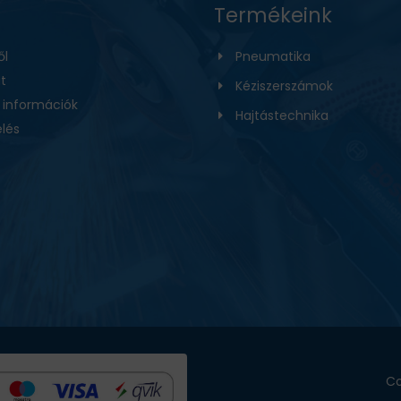
Termékeink
ől
Pneumatika
t
Kéziszerszámok
i információk
Hajtástechnika
lés
Co