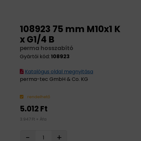
108923 75 mm M10x1 K
x G1/4 B
perma hosszabító
Gyártói kód:
108923
Katalógus oldal megnyitása
perma-tec GmbH & Co. KG
rendelhető
5.012 Ft
3.947 Ft + Áfa
-
+