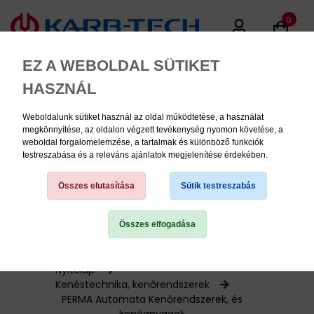
0
EZ A WEBOLDAL SÜTIKET
HASZNÁL
Weboldalunk sütiket használ az oldal működtetése, a használat
MENU
megkönnyítése, az oldalon végzett tevékenység nyomon követése, a
weboldal forgalomelemzése, a tartalmak és különböző funkciók
testreszabása és a releváns ajánlatok megjelenítése érdekében.
Termékinformációk
Összes elutasítása
Sütik testreszabás
Összes elfogadása
TERMÉK KATEGÓRIÁK
PNEUMATIKA
Nyitólap
Kenéstechnika, kenőrendszerek
PERMA Automata Kenőrendszerek, és
KÉZISZERSZÁMOK