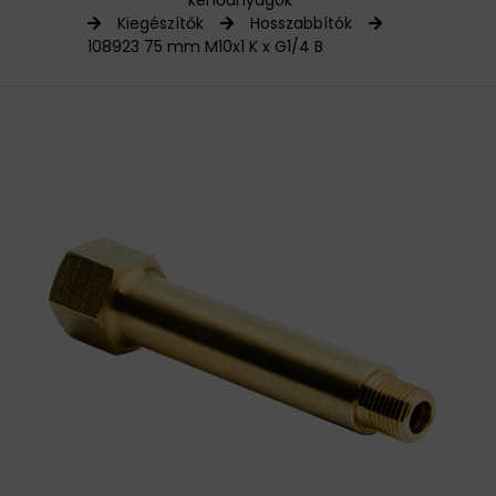
kenőanyagok
Kiegészítők
Hosszabbítók
HAJTÁSTECHNIKA
108923 75 mm M10x1 K x G1/4 B
KARBANTARTÓ ANYAGOK
CSAPÁGYAK
BEMUTATKOZÁS
ÜZLETEINK
HÍREK
VÁSÁRLÁSI INFORMÁCIÓK
KAPCSOLAT