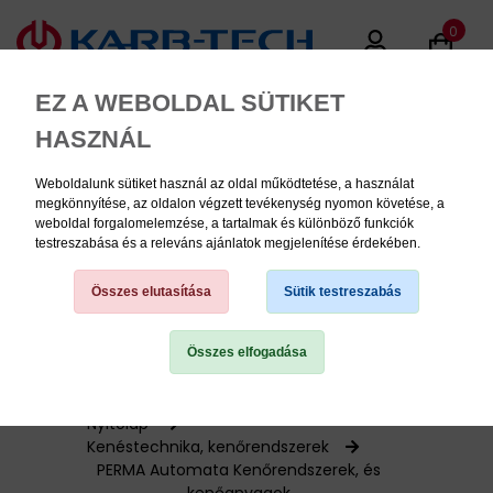
0
EZ A WEBOLDAL SÜTIKET
HASZNÁL
Weboldalunk sütiket használ az oldal működtetése, a használat
MENU
megkönnyítése, az oldalon végzett tevékenység nyomon követése, a
weboldal forgalomelemzése, a tartalmak és különböző funkciók
testreszabása és a releváns ajánlatok megjelenítése érdekében.
Termékinformációk
Összes elutasítása
Sütik testreszabás
Összes elfogadása
TERMÉK KATEGÓRIÁK
PNEUMATIKA
Nyitólap
Kenéstechnika, kenőrendszerek
PERMA Automata Kenőrendszerek, és
KÉZISZERSZÁMOK