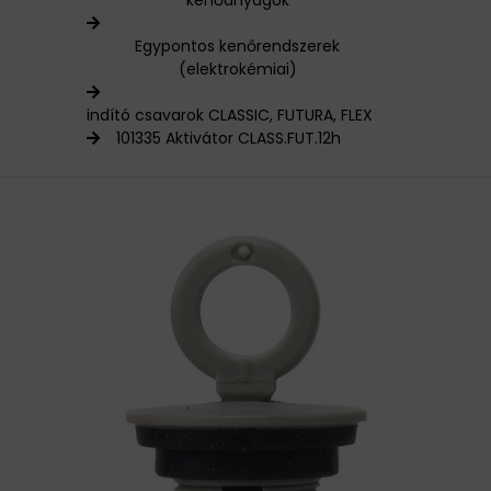
kenőanyagok
HAJTÁSTECHNIKA
Egypontos kenőrendszerek
(elektrokémiai)
KARBANTARTÓ ANYAGOK
indító csavarok CLASSIC, FUTURA, FLEX
101335 Aktivátor CLASS.FUT.12h
CSAPÁGYAK
BEMUTATKOZÁS
ÜZLETEINK
HÍREK
VÁSÁRLÁSI INFORMÁCIÓK
KAPCSOLAT