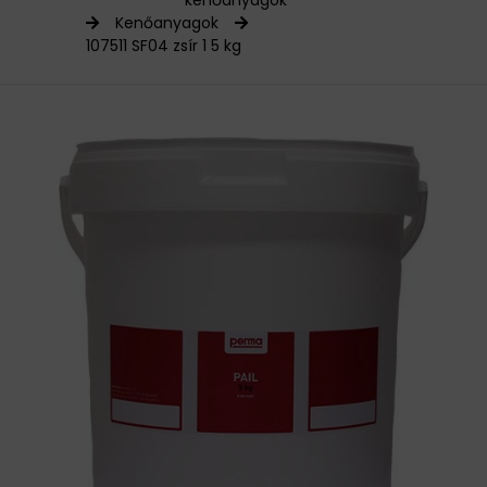
kenőanyagok
Kenőanyagok
HAJTÁSTECHNIKA
107511 SF04 zsír 1 5 kg
KARBANTARTÓ ANYAGOK
CSAPÁGYAK
BEMUTATKOZÁS
ÜZLETEINK
HÍREK
VÁSÁRLÁSI INFORMÁCIÓK
KAPCSOLAT