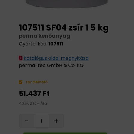
107511 SF04 zsír 1 5 kg
perma kenőanyag
Gyártói kód:
107511
Katalógus oldal megnyitása
perma-tec GmbH & Co. KG
rendelhető
51.437 Ft
40.502 Ft + Áfa
-
+