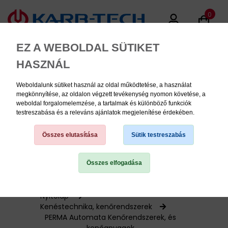
0
EZ A WEBOLDAL SÜTIKET
HASZNÁL
Weboldalunk sütiket használ az oldal működtetése, a használat
MENU
megkönnyítése, az oldalon végzett tevékenység nyomon követése, a
weboldal forgalomelemzése, a tartalmak és különböző funkciók
testreszabása és a releváns ajánlatok megjelenítése érdekében.
Termékinformációk
Összes elutasítása
Sütik testreszabás
Összes elfogadása
TERMÉK KATEGÓRIÁK
PNEUMATIKA
Nyitólap
Kenéstechnika, kenőrendszerek
PERMA Automata Kenőrendszerek, és
KÉZISZERSZÁMOK