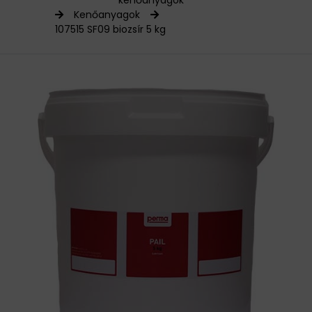
kenőanyagok
Kenőanyagok
HAJTÁSTECHNIKA
107515 SF09 biozsír 5 kg
KARBANTARTÓ ANYAGOK
CSAPÁGYAK
BEMUTATKOZÁS
ÜZLETEINK
HÍREK
VÁSÁRLÁSI INFORMÁCIÓK
KAPCSOLAT