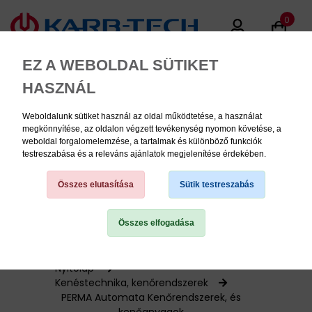
0
EZ A WEBOLDAL SÜTIKET
HASZNÁL
Weboldalunk sütiket használ az oldal működtetése, a használat
MENU
megkönnyítése, az oldalon végzett tevékenység nyomon követése, a
weboldal forgalomelemzése, a tartalmak és különböző funkciók
testreszabása és a releváns ajánlatok megjelenítése érdekében.
Termékinformációk
Összes elutasítása
Sütik testreszabás
Összes elfogadása
TERMÉK KATEGÓRIÁK
PNEUMATIKA
Nyitólap
Kenéstechnika, kenőrendszerek
PERMA Automata Kenőrendszerek, és
KÉZISZERSZÁMOK