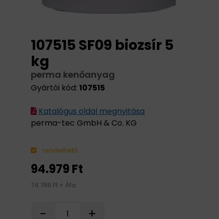
107515 SF09 biozsír 5
kg
perma kenőanyag
Gyártói kód:
107515
Katalógus oldal megnyitása
perma-tec GmbH & Co. KG
rendelhető
94.979 Ft
74.786 Ft + Áfa
-
+