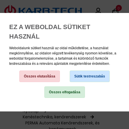
0
EZ A WEBOLDAL SÜTIKET
HASZNÁL
Weboldalunk sütiket használ az oldal működtetése, a használat
MENU
megkönnyítése, az oldalon végzett tevékenység nyomon követése, a
weboldal forgalomelemzése, a tartalmak és különböző funkciók
testreszabása és a releváns ajánlatok megjelenítése érdekében.
Termékinformációk
Összes elutasítása
Sütik testreszabás
Összes elfogadása
TERMÉK KATEGÓRIÁK
PNEUMATIKA
Nyitólap
Kenéstechnika, kenőrendszerek
PERMA Automata Kenőrendszerek, és
KÉZISZERSZÁMOK