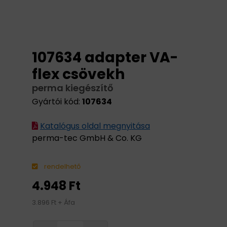
107634 adapter VA-
flex csövekh
perma kiegészítő
Gyártói kód:
107634
Katalógus oldal megnyitása
perma-tec GmbH & Co. KG
rendelhető
4.948 Ft
3.896 Ft + Áfa