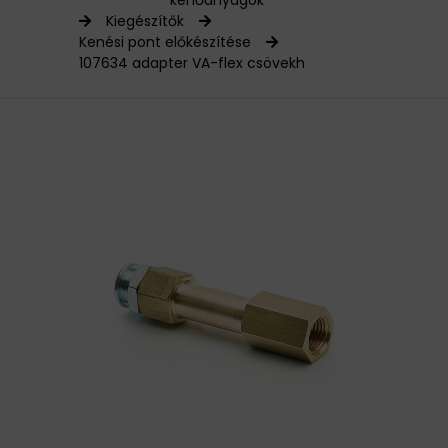
kenőanyagok
Kiegészítők
HAJTÁSTECHNIKA
Kenési pont előkészítése
107634 adapter VA-flex csövekh
KARBANTARTÓ ANYAGOK
CSAPÁGYAK
BEMUTATKOZÁS
ÜZLETEINK
HÍREK
VÁSÁRLÁSI INFORMÁCIÓK
KAPCSOLAT