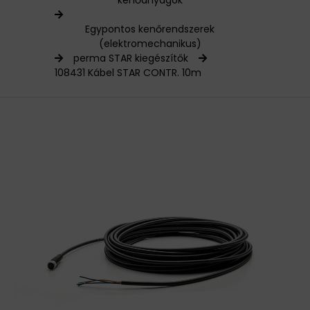
kenőanyagok
HAJTÁSTECHNIKA
Egypontos kenőrendszerek
(elektromechanikus)
KARBANTARTÓ ANYAGOK
perma STAR kiegészítők
108431 Kábel STAR CONTR. 10m
CSAPÁGYAK
BEMUTATKOZÁS
ÜZLETEINK
HÍREK
VÁSÁRLÁSI INFORMÁCIÓK
KAPCSOLAT