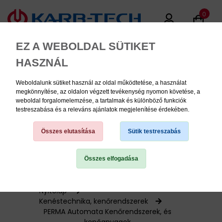
0
EZ A WEBOLDAL SÜTIKET
HASZNÁL
Weboldalunk sütiket használ az oldal működtetése, a használat
MENU
megkönnyítése, az oldalon végzett tevékenység nyomon követése, a
weboldal forgalomelemzése, a tartalmak és különböző funkciók
testreszabása és a releváns ajánlatok megjelenítése érdekében.
Termékinformációk
Összes elutasítása
Sütik testreszabás
Összes elfogadása
TERMÉK KATEGÓRIÁK
PNEUMATIKA
Nyitólap
Kenéstechnika, kenőrendszerek
PERMA Automata Kenőrendszerek, és
KÉZISZERSZÁMOK